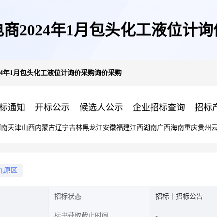
商2024年1月包头化工液位计
24年1月包头化工液位计询价采购询价采购
标通知
开标公示
候选人公示
企业招标查询
招标
河南
天津
山西
内蒙古
辽宁
吉林
黑龙江
安徽
福建
江西
湖南
广西
海南
重庆
贵州
九原区
招标状态
招标｜招标公告
标书获取截止时间