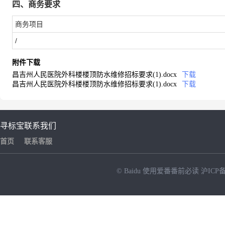
四、商务要求
商务项目
/
附件下载
昌吉州人民医院外科楼楼顶防水维修招标要求(1).docx
下载
昌吉州人民医院外科楼楼顶防水维修招标要求(1).docx
下载
寻标宝
联系我们
首页
联系客服
© Baidu
使用爱番番前必读
沪ICP备
NEW
HOT