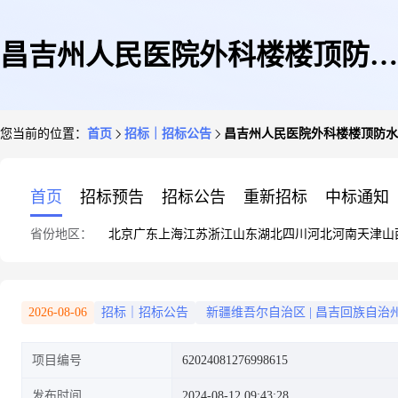
昌吉州人民医院外科楼楼顶防水
您当前的位置：
首页
招标｜招标公告
昌吉州人民医院外科楼楼顶防水
改造竞价公告
首页
招标预告
招标公告
重新招标
中标通知
省份地区：
北京
广东
上海
江苏
浙江
山东
湖北
四川
河北
河南
天津
山
2026-08-06
招标｜招标公告
新疆维吾尔自治区
|
昌吉回族自治
项目编号
62024081276998615
发布时间
2024-08-12 09:43:28