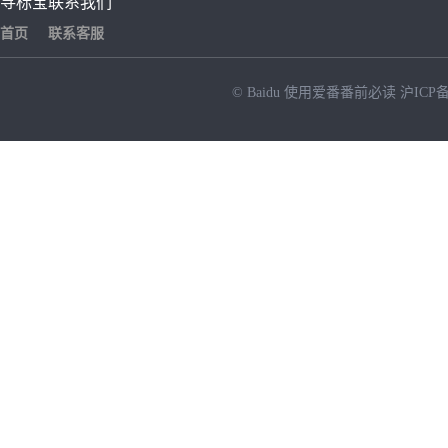
寻标宝
联系我们
首页
联系客服
© Baidu
使用爱番番前必读
沪ICP备
NEW
HOT
暂时没有搜索结果…