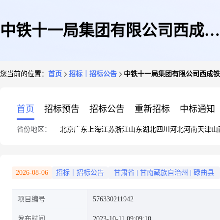
中铁十一局集团有限公司西成铁
您当前的位置：
首页
招标｜招标公告
中铁十一局集团有限公司西成铁
路XCTJ2标项目经理部关于多
首页
招标预告
招标公告
重新招标
中标通知
省份地区：
北京
广东
上海
江苏
浙江
山东
湖北
四川
河北
河南
天津
山
功能探测仪的询价单
2026-08-06
招标｜招标公告
甘肃省
|
甘南藏族自治州
|
碌曲县
项目编号
576330211942
发布时间
2023-10-11 09:09:10