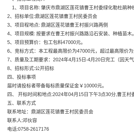
1、
项目
名称
:
肇庆市鼎湖区莲花镇曹王村委绿化勒杜鹃种
2、招标单位:鼎湖区莲花镇曹王村民委员会
3、
项目
程地点
: 鼎湖区莲花镇曹王村
振兴路两侧
4、
项目
规模
:
按
要求
在曹王村振兴路路沿石安装、种植苗木
5、
项目
预算价：包工包料
47000
元。
6、竞标方式：本工程最高限价为
47000
元，超过最高限价为
7、质量及工期要求
：
2024年4月15日-4月20日完工
8
、招标形式
:公开招标
四、投标事项
届时请投标者带备每标质量保证金
￥
10
000元。
四、
开标时间和地点
:
202
4
年
04
月
15
日下午
3
点
30分
,曹王村
五、
联系方式
联系地址：鼎湖区莲花镇曹王村民委员会
联系人
:邓伙容
电话
:0758-2617176