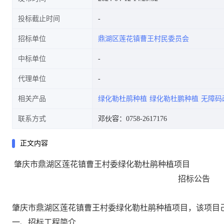
投标截止时间
招标单位
鼎湖区莲花镇曹王村民委员会
中标单位
代理单位
相关产品
绿化勒杜鹃种植
绿化勒杜鹏种植
无障码
联系方式
邓伙容：0758-2617176
正文内容
肇庆市鼎湖区莲花镇曹王村委绿化勒杜鹃种植项目
招标公告
肇庆市鼎湖区莲花镇曹王村委绿化勒杜鹃种植项目
，
该
项目
一、招标工程简介