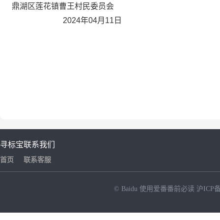
鼎湖区莲花镇曹王村民委员会
202
4
年
04
月
11
日
寻标宝
联系我们
首页
联系客服
© Baidu
使用爱番番前必读
沪ICP备
NEW
HOT