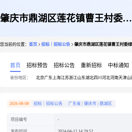
肇庆市鼎湖区莲花镇曹王村委绿
您当前的位置：
首页
招标｜招标公告
肇庆市鼎湖区莲花镇曹王村委绿
化勒杜鹃种植项目招标公告
首页
招标预告
招标公告
重新招标
中标通知
省份地区：
北京
广东
上海
江苏
浙江
山东
湖北
四川
河北
河南
天津
山
2026-08-08
招标｜招标公告
广东省
|
肇庆市
|
鼎湖区
项目编号
发布时间
2024-04-12 14:29:52