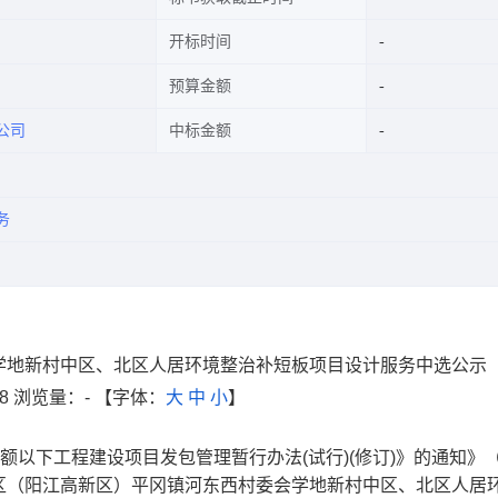
开标时间
预算金额
公司
中标金额
务
学地新村中区、北区人居环境整治补短板项目设计服务中选公示
8
浏览量：
-
【字体：
大
中
小
】
以下工程建设项目发包管理暂行办法(试行)(修订)》的通知》
海新区（阳江高新区）平冈镇河东西村委会学地新村中区、北区人居