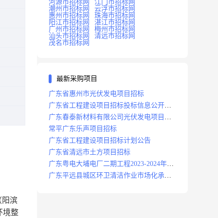
河源市招标网
江门市招标网
潮州市招标网
云浮市招标网
惠州市招标网
珠海市招标网
阳江市招标网
湛江市招标网
广州市招标网
梅州市招标网
汕头市招标网
清远市招标网
茂名市招标网
最新采购项目
广东省惠州市光伏发电项目招标
广东省工程建设项目招标投标信息公开目
录
广东春泰新材料有限公司光伏发电项目招
标
常平广东乐声项目招标
广东省工程建设项目招标计划公告
广东省清远市土方项目招标
广东粤电大埔电厂二期工程2023-2024年度
安保服务项目招标公告
广东平远县城区环卫清洁作业市场化承包
项目招标中标候选人公示
（阳滨
环境整