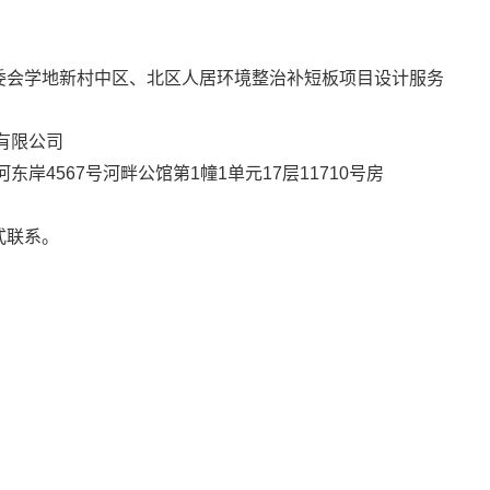
会学地新村中区、北区人居环境整治补短板项目设计服务
有限公司
4567号河畔公馆第1幢1单元17层11710号房
式联系。