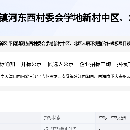
冈镇河东西村委会学地新村中区
高新区)平冈镇河东西村委会学地新村中区、北区人居环境整治补短板项目
计服务中选公示
标通知
开标公示
候选人公示
企业招标查询
招标
河南
天津
山西
内蒙古
辽宁
吉林
黑龙江
安徽
福建
江西
湖南
广西
海南
重庆
贵州
招标状态
中标｜中标通知
标书获取截止时间