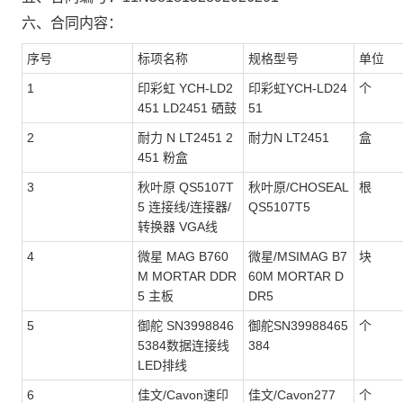
六、合同内容：
序号
标项名称
规格型号
单位
1
印彩虹 YCH-LD2
印彩虹YCH-LD24
个
451 LD2451 硒鼓
51
2
耐力 N LT2451 2
耐力N LT2451
盒
451 粉盒
3
秋叶原 QS5107T
秋叶原/CHOSEAL
根
5 连接线/连接器/
QS5107T5
转换器 VGA线
4
微星 MAG B760
微星/MSIMAG B7
块
M MORTAR DDR
60M MORTAR D
5 主板
DR5
5
御舵 SN3998846
御舵SN39988465
个
5384数据连接线
384
LED排线
6
佳文/Cavon速印
佳文/Cavon277
个