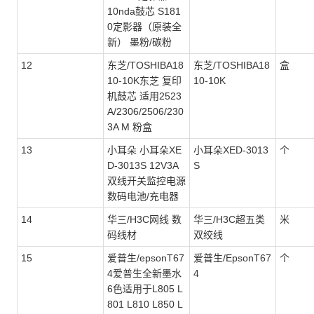
10nda鼓芯 S181
0定影器（原装全
新） 墨粉/碳粉
12
东芝/TOSHIBA18
东芝/TOSHIBA18
盒
10-10K东芝 复印
10-10K
机鼓芯 适用2523
A/2306/2506/230
3A M 粉盒
13
小耳朵 小耳朵XE
小耳朵XED-3013
个
D-3013S 12V3A
S
双线开关监控电源
数码电池/充电器
14
华三/H3C网线 数
华三/H3C超五类
米
码线材
双绞线
15
爱普生/epsonT67
爱普生/EpsonT67
个
4爱普生全新墨水
4
6色适用于L805 L
801 L810 L850 L