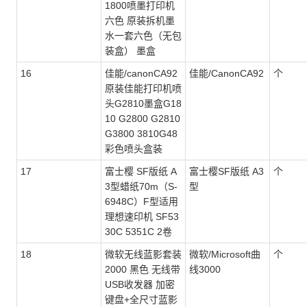
1800喷墨打印机
六色 原装拆机墨
水一套六色（无包
装盒） 墨盒
16
佳能/canonCA92
佳能/CanonCA92
个
原装佳能打印机喷
头G2810墨盒G18
10 G2800 G2810
G3800 3810G48
彩色喷头盒装
17
富士樱 SF版纸 A
富士樱SF版纸 A3
个
3型蜡纸70m（S-
型
6948C）F型适用
理想速印机 SF53
30C 5351C 2卷
18
微软无线蓝影套装
微软/Microsoft曲
个
2000 黑色 无线带
线3000
USB收发器 加密
键盘+全尺寸蓝影