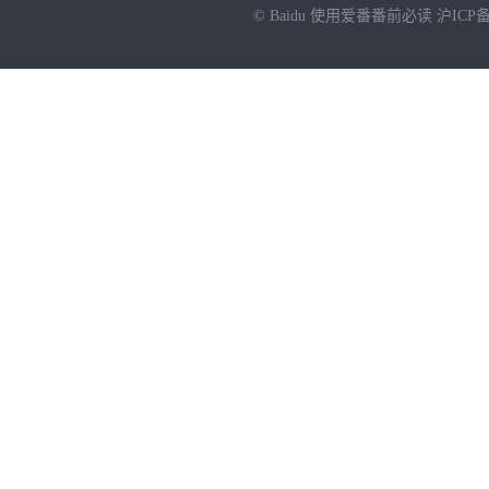
© Baidu
使用爱番番前必读
沪ICP备
NEW
HOT
暂时没有搜索结果…