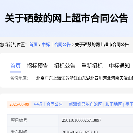
关于硒鼓的网上超市合同公告
您当前的位置：
首页
中标｜合同公告
关于硒鼓的网上超市合同公告
首页
招标预告
招标公告
重新招标
中标通知
省份地区：
北京
广东
上海
江苏
浙江
山东
湖北
四川
河北
河南
天津
山
2026-08-09
中标｜合同公告
新疆维吾尔自治区
|
和田地区
|
墨
项目编号
2561101000026713897
发布时间
2026-01-05 16:52:10