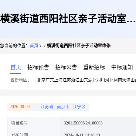
横溪街道西阳社区亲子活动室维
您当前的位置：
首页
横溪街道西阳社区亲子活动室维修
修
首页
招标预告
招标公告
重新招标
中标通知
省份地区：
北京
广东
上海
江苏
浙江
山东
湖北
四川
河北
河南
天津
山
2026-08-09
江苏省
|
南京市
|
江宁区
项目编号
320115009N24100003
发布时间
2024-10-11 14:18:40