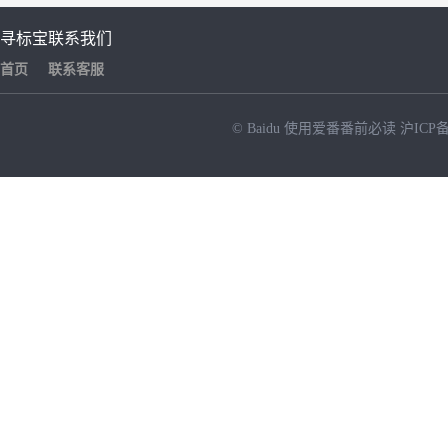
寻标宝
联系我们
首页
联系客服
© Baidu
使用爱番番前必读
沪ICP备
NEW
HOT
暂时没有搜索结果…