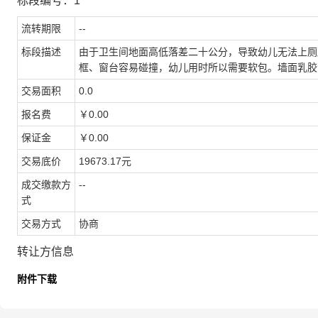
标段编号：1
流转期限
--
标段描述
由于卫生间地面高低落差二十公分，导致幼儿无法上厕
框、窗台容易碰撞，幼儿用时所以需要软包。墙面乳胶
交易面积
0.0
报名费
￥0.00
保证金
￥0.00
交易底价
19673.17元
成交缴款方
--
式
交易方式
协商
转让方信息
附件下载