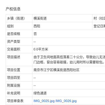
产权信息
乡镇（街道）
横溪街道
村（社
组别
西阳
登记日
是否续租
否
资产类型
--
交易面积
0.0平方米
项目描述
由于卫生间地面高低落差二十公分，导致幼儿无
门边框、窗台容易碰撞，幼儿用时所以需要软包
项目位置
南京市江宁区横溪街道西阳社区
项目四至
--
附属设施
--
补充说明
绿色通道
项目审查表
IMG_0025.jpg
IMG_0026.jpg