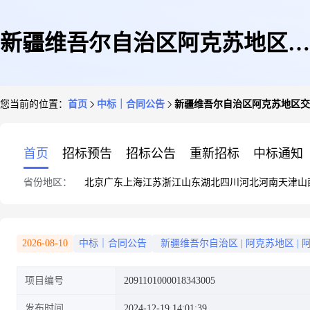
新疆维吾尔自治区阿克苏地区交
您当前的位置：
首页
中标｜合同公告
新疆维吾尔自治区阿克苏地区交
通运输局的合同公告
首页
招标预告
招标公告
重新招标
中标通知
省份地区：
北京
广东
上海
江苏
浙江
山东
湖北
四川
河北
河南
天津
山
2026-08-10
中标｜合同公告
新疆维吾尔自治区
|
阿克苏地区
|
项目编号
2091101000018343005
发布时间
2024-12-19 14:01:39