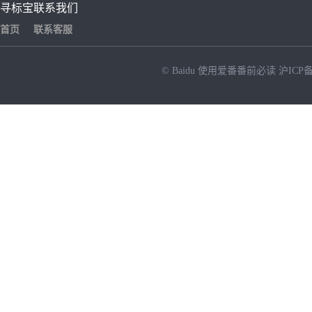
寻标宝
联系我们
首页
联系客服
© Baidu
使用爱番番前必读
沪ICP备
NEW
HOT
暂时没有搜索结果…