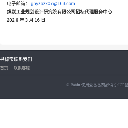
电子邮箱：
ghyzbzx07@163.com
煤炭工业规划设计研究院有限公司招标代理服务中心
202
6
年
3
月
16
日
寻标宝
联系我们
首页
联系客服
© Baidu
使用爱番番前必读
沪ICP备
NEW
HOT