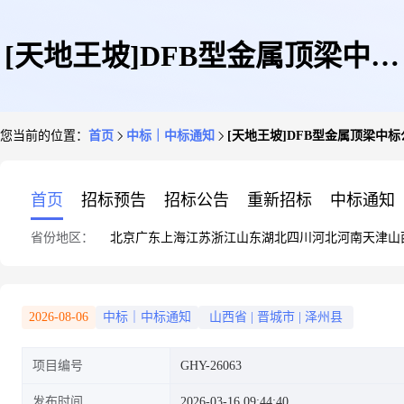
[天地王坡]DFB型金属顶梁中标
您当前的位置：
首页
中标｜中标通知
[天地王坡]DFB型金属顶梁中标
公告
首页
招标预告
招标公告
重新招标
中标通知
省份地区：
北京
广东
上海
江苏
浙江
山东
湖北
四川
河北
河南
天津
山
2026-08-06
中标｜中标通知
山西省
|
晋城市
|
泽州县
项目编号
GHY-26063
发布时间
2026-03-16 09:44:40