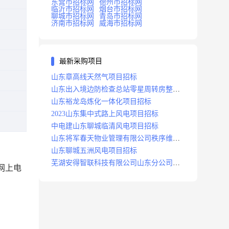
东营市招标网
德州市招标网
临沂市招标网
烟台市招标网
聊城市招标网
青岛市招标网
济南市招标网
威海市招标网
最新采购项目
山东章高线天然气项目招标
山东出入境边防检查总站零星周转房整修
项目招标中标
山东裕龙岛炼化一体化项目招标
2023山东集中式路上风电项目招标
中电建山东聊城临清风电项目招标
山东将军春天物业管理有限公司秩序维护
服务项目招标公告
山东聊城五洲风电项目招标
芜湖安得智联科技有限公司山东分公司济
网上电
南地区快递项目招标公告