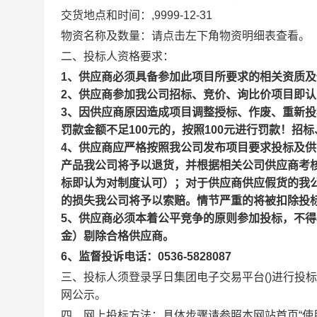
交货地点和时间：,9999-12-31
物资名称及数量：请点击左下角物资明细表查看。
二、投标人资格要求：
1、供应商必须具备参加此项目所要求的相关资质
2、供应商参加我公司招标、竞价、询比价项目即
3、因供应商原因造成项目调整授标、作废、重新
罚款金额不足100元的，按照100元进行罚款！招
4、供应商应严格按照我公司发布项目要求投标及
产品我公司将予以退货，并根据相关公司供应商考
标即认为对制度认可）；对于供应商供应假货的我
的损失我公司将予以索赔。情节严重的将被
扣除投
5、供应商必须本着公平竞争的原则参加投标，不
金）剔除合格供应商。
6、监督投诉电话：0536-5828087
三、投标人须登录孚日集团电子交易平台()进行投
网公示。
四、网上投标方法：具体步骤请参照本网站首页“使