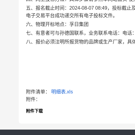
五、报名截止时间：2024-08-07 08:49，投标截
电子交易平台成功递交所有电子投标文件。
六、物理开标地点：孚日集团
七、有意者可与孙德国联系，业务联系电话：电话：
八、报价必须注明所报货物的品牌或生产厂家，具
2024-08-0
附件清单：
明细表.xls
附件：
附件下载