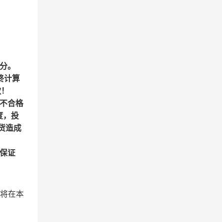
分。
终计算
款！
不合格
度，投
货造成
保证
况将在本