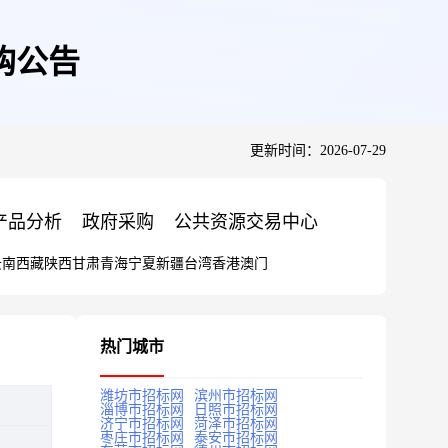
购公告
更新时间：2026-07-29
产品分析
政府采购
公共资源交易中心
云南
西藏
陕西
甘肃
青海
宁夏
新疆
台湾
香港
澳门
热门城市
潍坊市招标网
滨州市招标网
淄博市招标网
日照市招标网
济宁市招标网
菏泽市招标网
枣庄市招标网
泰安市招标网