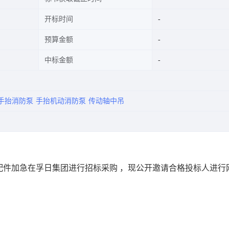
开标时间
预算金额
中标金额
手抬消防泵
手抬机动消防泵
传动轴中吊
配件加急在孚日集团进行招标采购 ，现公开邀请合格投标人进行