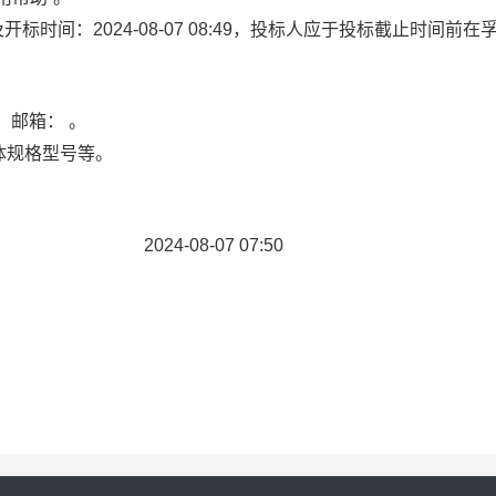
止及开标时间：2024-08-07 08:49，投标人应于投标截止时间前
 邮箱： 。
体规格型号等。
7 07:50