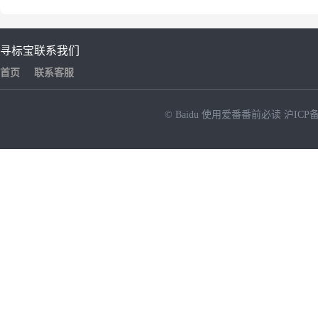
寻标宝
联系我们
首页
联系客服
© Baidu
使用爱番番前必读
沪ICP备
NEW
HOT
暂时没有搜索结果…