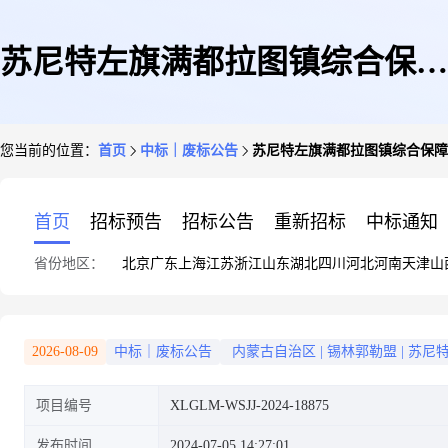
苏尼特左旗满都拉图镇综合保障
您当前的位置：
首页
中标｜废标公告
苏尼特左旗满都拉图镇综合保障
和技术推广中心采购复印纸网上
首页
招标预告
招标公告
重新招标
中标通知
省份地区：
北京
广东
上海
江苏
浙江
山东
湖北
四川
河北
河南
天津
山
询价项目废标公告
2026-08-09
中标｜废标公告
内蒙古自治区
|
锡林郭勒盟
|
苏尼
项目编号
XLGLM-WSJJ-2024-18875
发布时间
2024-07-05 14:27:01