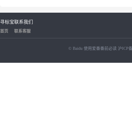
寻标宝
联系我们
首页
联系客服
© Baidu
使用爱番番前必读
沪ICP备
NEW
HOT
暂时没有搜索结果…