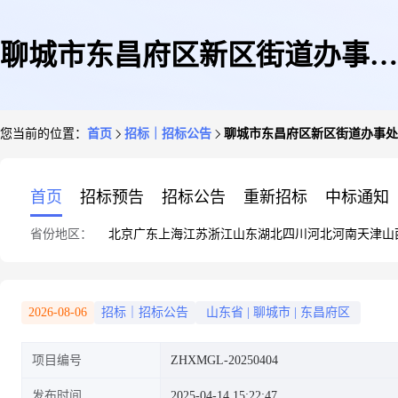
聊城市东昌府区新区街道办事处
您当前的位置：
首页
招标｜招标公告
聊城市东昌府区新区街道办事处
辖区河域周边垃圾清理项目竞争
首页
招标预告
招标公告
重新招标
中标通知
省份地区：
北京
广东
上海
江苏
浙江
山东
湖北
四川
河北
河南
天津
山
性磋商公告
2026-08-06
招标｜招标公告
山东省
|
聊城市
|
东昌府区
项目编号
ZHXMGL-20250404
发布时间
2025-04-14 15:22:47