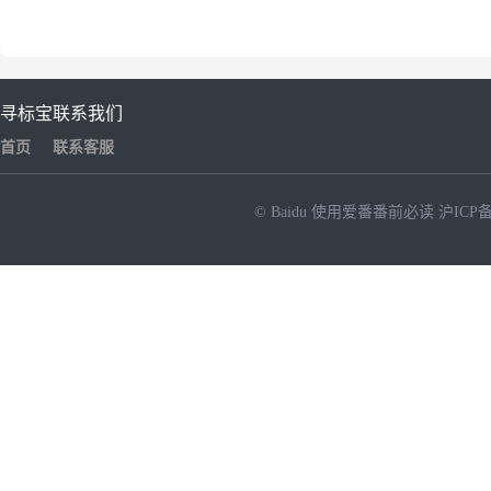
寻标宝
联系我们
首页
联系客服
© Baidu
使用爱番番前必读
沪ICP备
NEW
HOT