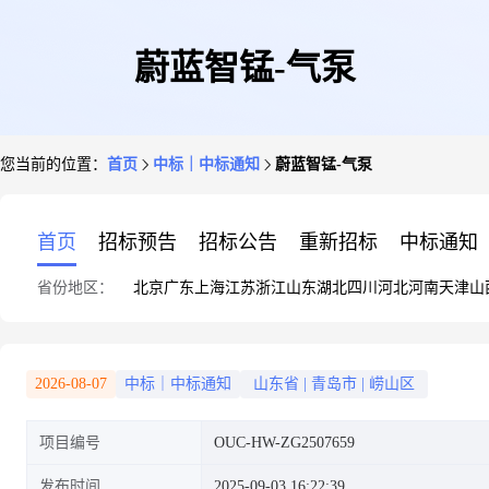
蔚蓝智锰-气泵
您当前的位置：
首页
中标｜中标通知
蔚蓝智锰-气泵
首页
招标预告
招标公告
重新招标
中标通知
省份地区：
北京
广东
上海
江苏
浙江
山东
湖北
四川
河北
河南
天津
山
2026-08-07
中标｜中标通知
山东省
|
青岛市
|
崂山区
项目编号
OUC-HW-ZG2507659
发布时间
2025-09-03 16:22:39