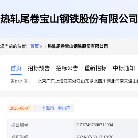
热轧尾卷宝山钢铁股份有限公司
您当前的位置：
首页
热轧尾卷宝山钢铁股份有限公司
首页
招标预告
招标公告
重新招标
中标通知
省份地区：
北京
广东
上海
江苏
浙江
山东
湖北
四川
河北
河南
天津
山
2026-08-07
上海市
|
宝山区
项目编号
GZZ2407300712994
发布时间
2024-07-30 12:18:36