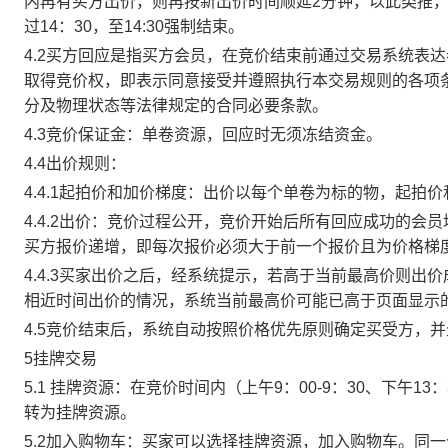
内再有买方出价，则再按新出价时间顺延2分钟，以此类推
过14：30，至14:30强制结束。
4.2买方回应是指买方会员，在竞价结束前通过交易系统表
取得竞价权，即表示同意接受并遵照执行本交易规则的各项
分及物理状态等法律规定的合同必要条款。
4.3竞价保证金：单卷资源，回应时无须冻结资金。
4.4出价规则：
4.4.1起拍价和加价梯度：出价以每个单卷为标的物，起拍
4.4.2出价：竞价过程公开，竞价开始后所有回应成功的
买方报价递增，即每次报价必须大于前一个报价且为价格梯
4.4.3买家出价之后，经系统提示，若高于当前最高价则
相近时间出价的情况，系统当前最高价可能已高于页面显示
4.5竞价结束后，系统自动按照价格优先原则确定买受方，
5挂牌交易
5.1 挂牌资源：在竞价时间内（上午9：00-9：30、下午1
转为挂牌资源。
5.2加入购物车：买家可以选择挂牌资源，加入购物车。同