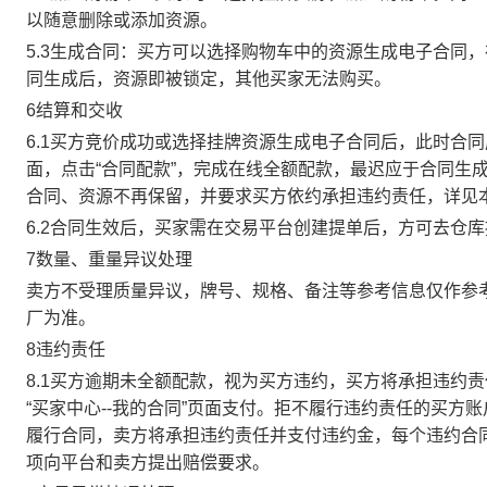
以随意删除或添加资源。
5.3生成合同：买方可以选择购物车中的资源生成电子合同
同生成后，资源即被锁定，其他买家无法购买。
6结算和交收
6.1买方竞价成功或选择挂牌资源生成电子合同后，此时合同
面，点击“合同配款”，完成在线全额配款，最迟应于合同生成当
合同、资源不再保留，并要求买方依约承担违约责任，详见
6.2合同生效后，买家需在交易平台创建提单后，方可去仓
7数量、重量异议处理
卖方不受理质量异议，牌号、规格、备注等参考信息仅作参
厂为准。
8违约责任
8.1买方逾期未全额配款，视为买方违约，买方将承担违约
“买家中心--我的合同”页面支付。拒不履行违约责任的买
履行合同，卖方将承担违约责任并支付违约金，每个违约合同
项向平台和卖方提出赔偿要求。