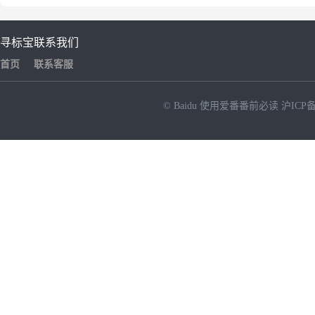
寻标宝
联系我们
首页
联系客服
© Baidu
使用爱番番前必读
沪ICP备
NEW
HOT
暂时没有搜索结果…