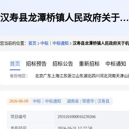
汉寿县龙潭桥镇人民政府关于机
您当前的位置：
首页
中标｜中标通知
汉寿县龙潭桥镇人民政府关于机
械设备、五金交电和电子产品批
首页
招标预告
招标公告
重新招标
中标通知
省份地区：
北京
广东
上海
江苏
浙江
山东
湖北
四川
河北
河南
天津
山
发服务的网上超市采购项目成交
2026-08-09
中标｜中标通知
湖南省
|
常德市
|
汉寿县
项目编号
2931101000016239266
公告
发布时间
2024-10-31 12:27:58