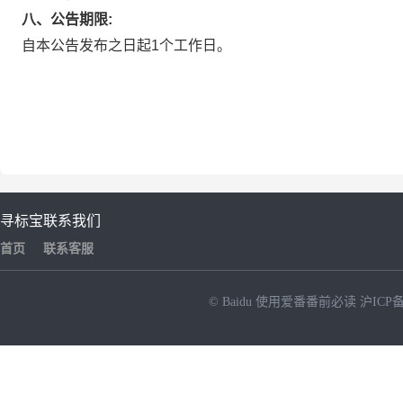
八、公告期限:
自本公告发布之日起1个工作日。
寻标宝
联系我们
首页
联系客服
© Baidu
使用爱番番前必读
沪ICP备
NEW
HOT