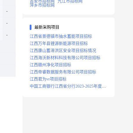
吉安市招标网
九江市招标网
萍乡市招标网
最新采购项目
江西省景德镇市抽水蓄能项目招标
江西万年县锂源新能源项目招标
江西康山蓄滞洪区安全项目招标情况
江西海沃新材料科技有限公司项目招标
江西赣州净化项目招标
江西帝睿数据服务有限公司项目招标
江西君为vr项目招标
中国工商银行江西省分行2023-2025年度补
充医疗保险项目招标公告