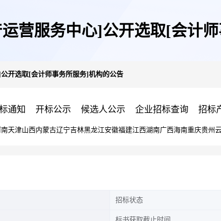
产运营服务中心]公开选取[会计师
]公开选取[会计师事务所服务]机构的公告
标通知
开标公示
候选人公示
企业招标查询
招标
河南
天津
山西
内蒙古
辽宁
吉林
黑龙江
安徽
福建
江西
湖南
广西
海南
重庆
贵州
招标状态
标书获取截止时间