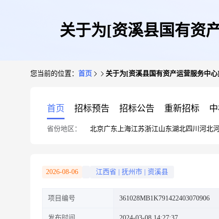
关于为[资溪县国有资
您当前的位置：
首页
关于为[资溪县国有资产运营服务中心
首页
招标预告
招标公告
重新招标
中
省份地区：
北京
广东
上海
江苏
浙江
山东
湖北
四川
河北
2026-08-06
江西省
|
抚州市
|
资溪县
项目编号
361028MB1K791422403070906
发布时间
2024-03-08 14:27:37