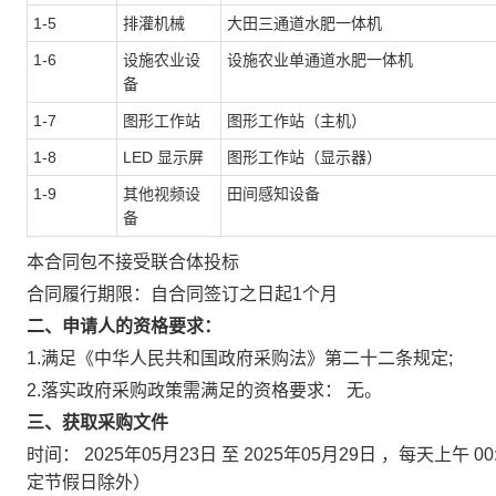
1-5
排灌机械
大田三通道水肥一体机
1-6
设施农业设
设施农业单通道水肥一体机
备
1-7
图形工作站
图形工作站（主机）
1-8
LED 显示屏
图形工作站（显示器）
1-9
其他视频设
田间感知设备
备
本合同包
不接受
联合体投标
合同履行期限：
自合同签订之日起1个月
二、申请人的资格要求：
1.满足《中华人民共和国政府采购法》第二十二条规定;
2.落实政府采购政策需满足的资格要求：
无。
三、获取采购文件
时间：
2025年05月23日
至
2025年05月29日
，每天上午
00
定节假日除外）