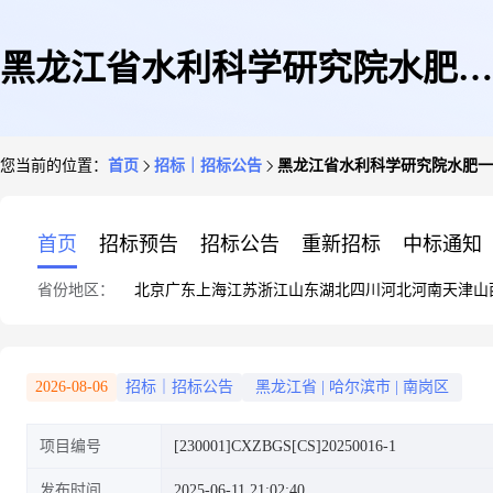
黑龙江省水利科学研究院水肥一
您当前的位置：
首页
招标｜招标公告
黑龙江省水利科学研究院水肥一
体化设备采购(二次)竞争性磋商
首页
招标预告
招标公告
重新招标
中标通知
省份地区：
北京
广东
上海
江苏
浙江
山东
湖北
四川
河北
河南
天津
山
公告
2026-08-06
招标｜招标公告
黑龙江省
|
哈尔滨市
|
南岗区
项目编号
[230001]CXZBGS[CS]20250016-1
发布时间
2025-06-11 21:02:40