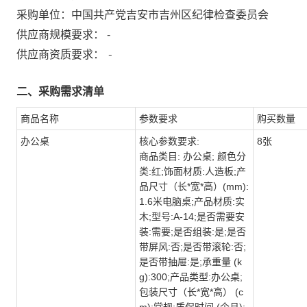
采购单位：
中国共产党吉安市吉州区纪律检查委员会
供应商规模要求：
-
-
供应商资质要求：
二、采购需求清单
商品名称
参数要求
购买数量
办公桌
核心参数要求:
8张
商品类目: 办公桌; 颜色分
类:红;饰面材质:人造板;产
品尺寸（长*宽*高）(mm):
1.6米电脑桌;产品材质:实
木;型号:A-14;是否需要安
装:需要;是否组装:是;是否
带屏风:否;是否带滚轮:否;
是否带抽屉:是;承重量 (k
g):300;产品类型:办公桌;
包装尺寸（长*宽*高） (c