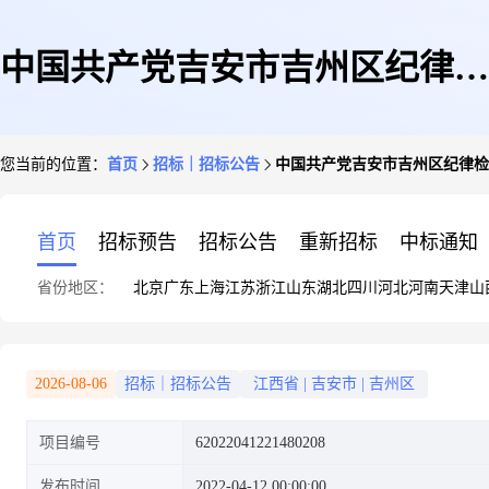
中国共产党吉安市吉州区纪律检
您当前的位置：
首页
招标｜招标公告
中国共产党吉安市吉州区纪律检
查委员会关于办公桌1件的竞价
首页
招标预告
招标公告
重新招标
中标通知
省份地区：
北京
广东
上海
江苏
浙江
山东
湖北
四川
河北
河南
天津
山
采购邀请公告
2026-08-06
招标｜招标公告
江西省
|
吉安市
|
吉州区
项目编号
62022041221480208
发布时间
2022-04-12 00:00:00