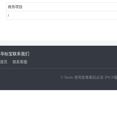
商务项目
/
寻标宝
联系我们
首页
联系客服
© Baidu
使用爱番番前必读
沪ICP备
NEW
HOT