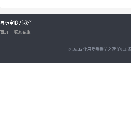
寻标宝
联系我们
首页
联系客服
© Baidu
使用爱番番前必读
沪ICP备
NEW
HOT
暂时没有搜索结果…