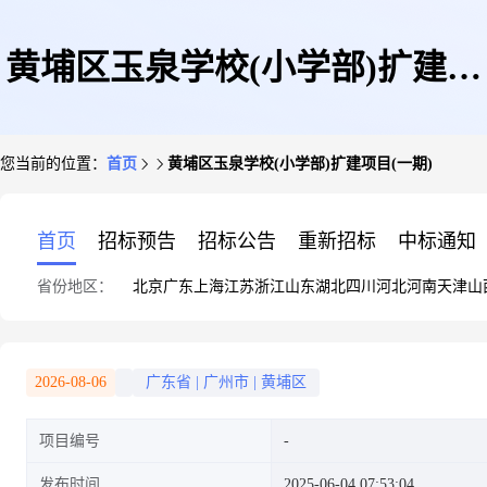
黄埔区玉泉学校(小学部)扩建项
您当前的位置：
首页
黄埔区玉泉学校(小学部)扩建项目(一期)
目(一期)
首页
招标预告
招标公告
重新招标
中标通知
省份地区：
北京
广东
上海
江苏
浙江
山东
湖北
四川
河北
河南
天津
山
2026-08-06
广东省
|
广州市
|
黄埔区
项目编号
发布时间
2025-06-04 07:53:04