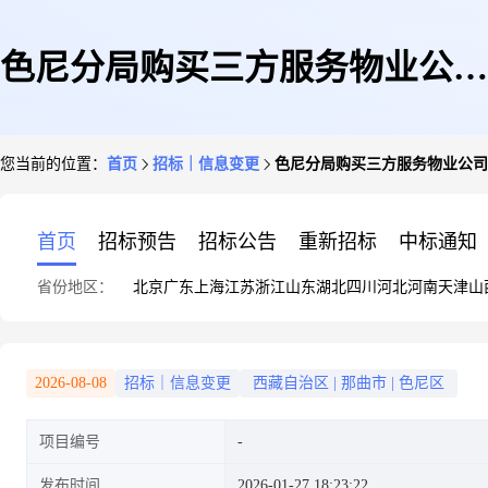
色尼分局购买三方服务物业公司
您当前的位置：
首页
招标｜信息变更
色尼分局购买三方服务物业公司
项目澄清公告
首页
招标预告
招标公告
重新招标
中标通知
省份地区：
北京
广东
上海
江苏
浙江
山东
湖北
四川
河北
河南
天津
山
2026-08-08
招标｜信息变更
西藏自治区
|
那曲市
|
色尼区
项目编号
发布时间
2026-01-27 18:23:22