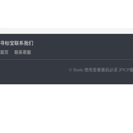
寻标宝
联系我们
首页
联系客服
© Baidu
使用爱番番前必读
沪ICP备
NEW
HOT