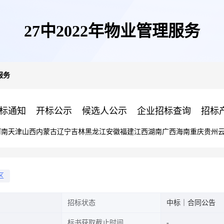
27中2022年物业管理服务
服务
标通知
开标公示
候选人公示
企业招标查询
招标
河南
天津
山西
内蒙古
辽宁
吉林
黑龙江
安徽
福建
江西
湖南
广西
海南
重庆
贵州
区
招标状态
中标｜合同公告
标书获取截止时间