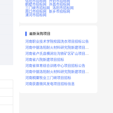
信阳市招标网
开封市招标网
鹤壁市招标网
许昌市招标网
三门峡市招标网
洛阳市招标网
周口市招标网
新乡市招标网
漯河市招标网
最新采购项目
河南职业技术学院校园洗衣项目招标公告
河南中钢洛阳耐火材料研究院新建项目招
标
河南省卢氏县横涧壮沟铁矿区矿山项目招
标公告
河南省六院新建项目招标
河南省体育综合训练中心项目招标公告
河南中钢洛阳耐火材料研究院新建项目招
标
河南桐粟牧业三门峡项目招标
河南获嘉微风发电项目招标信息