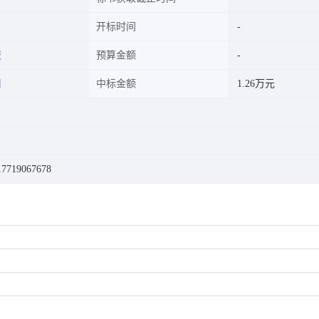
开标时间
校
预算金额
司
中标金额
1.26万元
719067678