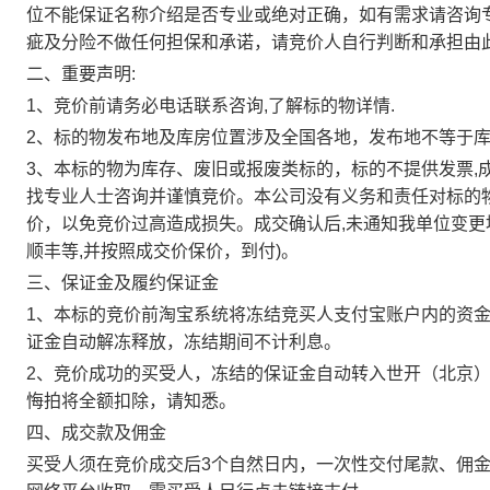
位不能保证名称介绍是否专业或绝对正确，如有需求请咨询
疵及分险不做任何担保和承诺，请竞价人自行判断和承担由
二、重要声明:
1、竞价前请务必电话联系咨询,了解标的物详情.
2、标的物发布地及库房位置涉及全国各地，发布地不等于库
3、本标的物为库存、废旧或报废类标的，标的不提供发票,
找专业人士咨询并谨慎竞价。本公司没有义务和责任对标的
价，以免竞价过高造成损失。成交确认后,未通知我单位变更
顺丰等,并按照成交价保价，到付)。
三、保证金及履约保证金
1、本标的竞价前淘宝系统将冻结竞买人支付宝账户内的资
证金自动解冻释放，冻结期间不计利息。
2、竞价成功的买受人，冻结的保证金自动转入世开（北京
悔拍将全额扣除，请知悉。
四、成交款及佣金
买受人须在竞价成交后3个自然日内，一次性交付尾款、佣金