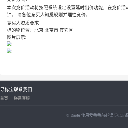
本次竞价活动将按照系统设定设置延时出价功能，在竞价活
钟。 请各位竞买人知悉规则并理性竞价。
竞买人资质要求
标的物位置：北京 北京市 其它区
图片展示:
寻标宝
联系我们
首页
联系客服
© Baidu
使用爱番番前必读
沪ICP备