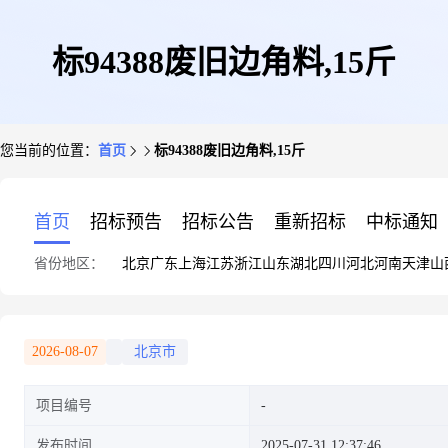
标94388废旧边角料,15斤
您当前的位置：
首页
标94388废旧边角料,15斤
首页
招标预告
招标公告
重新招标
中标通知
省份地区：
北京
广东
上海
江苏
浙江
山东
湖北
四川
河北
河南
天津
山
2026-08-07
北京市
项目编号
发布时间
2025-07-31 12:37:46