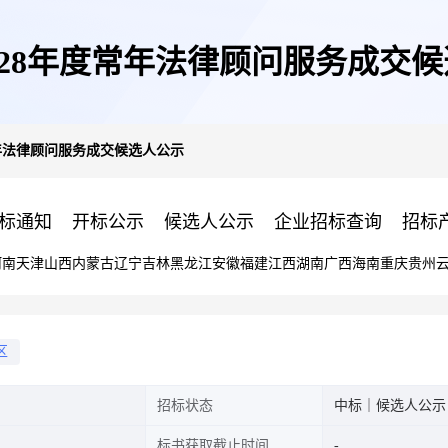
--2028年度常年法律顾问服务成交
年度常年法律顾问服务成交候选人公示
标通知
开标公示
候选人公示
企业招标查询
招标
河南
天津
山西
内蒙古
辽宁
吉林
黑龙江
安徽
福建
江西
湖南
广西
海南
重庆
贵州
区
招标状态
中标｜候选人公示
标书获取截止时间