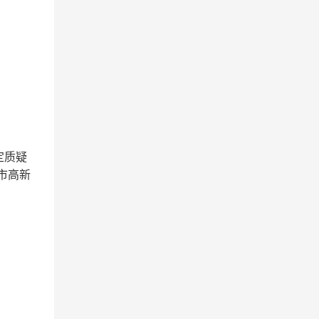
定质疑
市高新