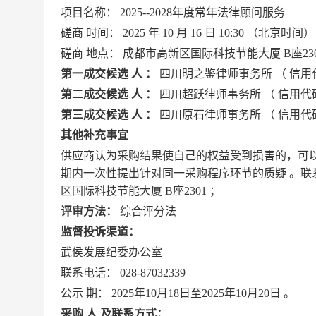
项目名称：
2025--2028年度常年法律顾问服务
磋商
时间：
2025
年
10
月
16
日
10:30
（北京时间）
磋商
地点：
成都市高新区国际科技节能大厦
B座23
第一成交候选
人
：
四川明之鉴律师事务所
（
信用
第二成交候选
人
：
四川超跃律师事务所
（
信用代
第三成交候选
人
：
四川原石律师事务所
（
信用代
其他补充事宜
供应商认为采购结果使自己的权益受到损害的，可
期内一次性提出针对同一采购程序环节的质疑
。联
区国际科技节能大厦
B座2301
；
评审方法：
综合评分法
监督投诉渠道：
武侯发展纪委办公室
联系电话：
028-87032339
公示
期：
2025年10月18日至2025年10月20日
。
采购
人
及联系方式：