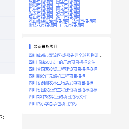
成都市招标网
内江市招标网
德阳市招标网
宜宾市招标网
巴中市招标网
南充市招标网
雅安市招标网
泸州市招标网
眉山市招标网
遂宁市招标网
凉山彝族自治州招标网
达州市招标网
攀枝花市招标网
广元市招标网
最新采购项目
四川成都市双流区/成都先导全球药物研发
生产基地(一期)(dj)项目招标标段
四川邛崃5亿以上的厂房项目招标文件
四川省国家投资工程建设项目招标投标
四川能投广元燃机工程项目招标
四川省剑阁农林生物质发电项目招标
四川省国家投资工程建设项目招标投标
2008年版
四川邛崃5亿以上的项目招标文件
四川路小学总承包项目招标
下：