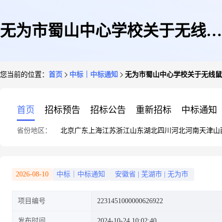
无为市蜀山中心学校关于无线鼠
您当前的位置：
首页
中标｜中标通知
无为市蜀山中心学校关于无线鼠
标的网上超市采购项目成交公告
首页
招标预告
招标公告
重新招标
中标通知
省份地区：
北京
广东
上海
江苏
浙江
山东
湖北
四川
河北
河南
天津
山
2026-08-10
中标｜中标通知
安徽省
|
芜湖市
|
无为市
项目编号
2231451000000626922
发布时间
2024-10-24 10:02:40