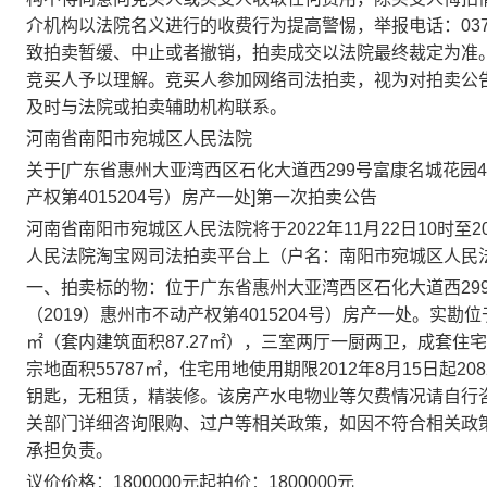
介机构以法院名义进行的收费行为提高警惕，举报电话：
0
致拍卖暂缓、中止或者撤销，拍卖成交以法院最终裁定为准
竞买人予以理解。竞买人参加网络司法拍卖，视为对拍卖公
及时与法院或拍卖辅助机构联系。
河南省
南阳市
宛城区
人民法院
关于
[
广东省惠州大亚湾西区石化大道西
299号富康名城花园
产权第4015204号）房产一处]
第
一
次
拍卖
公告
河南省南阳市宛城区人民法院将于
2022
年
11
月
22
日
10时至
2
人民法院淘宝网司法拍卖平台上（户名：南阳市宛城区人民
一、拍卖标的物：
位于广东省惠州大亚湾西区石化大道西
2
（2019）惠州市不动产权第4015204号）房产一处。实勘位
㎡（套内建筑面积87.27㎡），三室两厅一厨两卫，成套住宅
宗地面积55787㎡，住宅用地使用期限2012年8月15日起
钥匙，无租赁，精装修。该房产水电物业等欠费情况请自行
关部门详细咨询限购、过户等相关政策，如因不符合相关政
承担负责
。
议价
价
格
：
1800000
元
起
拍
价：
1800000
元