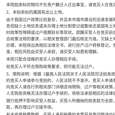
本院拍卖标的物均不负责户籍迁入迁出事宜，请竞买人在竞买
2、
本拍卖标的属
国有出让土地
。
由于我国过户政策比较复杂，并且本市城市建设的迅速发展
息但缺少土地信息或未办理土地分割登记或集体还是国有土
时政策性障碍或过户周期较长等现状。提醒买受人在竞买前
合政策法规的要求，以相关管理部门最后核定为准。欠缺土
办理，本院将出具相应法律文书，进行房产过户转移登记，
准，相应风险由买受人承担，请买受人知悉和理解。
本院只配合适格的竞买人办理相应手续。
如竞买人不符合限购政策要求，则可能无法过户。
3、限购说明：根据《最高人民法院关于人民法院司法拍卖
的竞买人申请参与竞拍的，人民法院不予准许。竞买人申请
向竞买人请自行到相关部门详细咨询限购、过户等相关政策
人无购房资格无法办理过户手续的，将依法承担相应的法律
银行抵押不影响买受人权益，买受人所缴纳的拍卖款为全款
款，再办理过户交接手续。
有关房屋税费数额，买受人承担税费的发票开具等问题请自