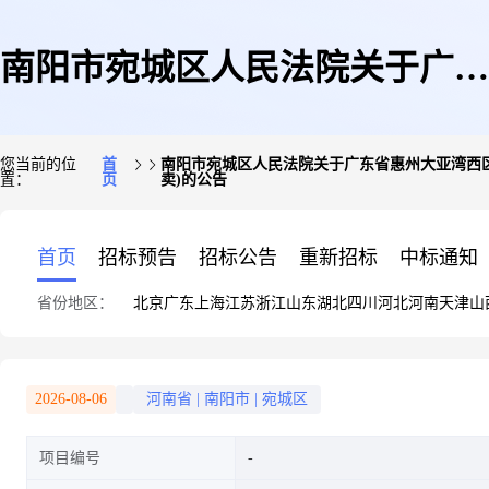
南阳市宛城区人民法院关于广东
您当前的位
首
南阳市宛城区人民法院关于广东省惠州大亚湾西区石化大
置：
页
卖)的公告
省惠州大亚湾西区石化大道西
首页
招标预告
招标公告
重新招标
中标通知
省份地区：
北京
广东
上海
江苏
浙江
山东
湖北
四川
河北
河南
天津
山
299号富康名城花园4栋二单元4
2026-08-06
河南省
|
南阳市
|
宛城区
项目编号
层01号房(不动产权证号:粤