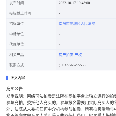
发布时间
2022-10-17 19:48:00
投标截止时间
招标单位
南阳市宛城区人民法院
(2019)惠州市不动产权第
中标单位
代理单位
相关产品
房产拍卖
产权
4015204号)房产一处(第一次拍
联系方式
：0377-66795555
正文内容
竞买公告
卖)的公告
郑重说明：网络司法拍卖是法院在网拍平台上独立进行的拍
参与竞拍。委托他人竞买的，参与报名需要用实际竞买人的
外，法院从未委托任何中介机构参与拍卖，所有拍卖活动与
构不得向意向竞买人或买受人收取任何费用，除买受人悔拍