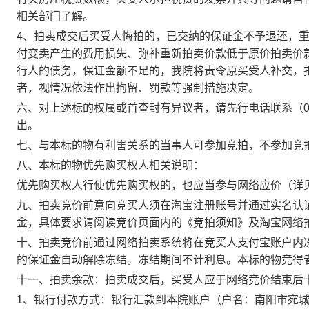
相关部门了解。
4、拍卖成交后买受人悔拍的，已交纳的保证金不予退还，
付变卖产生的费用损失、弥补重新拍卖价款低于原价拍卖价
行人的债务，保证金额不足的，我院将责令原买受人补交，
者，视情况依法作出拘留、罚款等强制措施决定。
六
、对上述标的权属或首查封有异议者，请先行电话联系（
出。
七
、与本标的物有利害关系的当事人可参加竞拍，不参加竞
八
、本标的物优先购买权人
相关说明：
优先购买权人行使优先购买权的，也应当参与网络应价（详
九
、拍卖竞价前意向竞买人须在淘宝注册账号并通过实名认
金，具体要求请阅读竞价页面内的《竞拍须知》及淘宝网络
十、拍卖竞价前通过网络拍卖系统将在竞买人支付宝账户内
的保证金自动解除冻结。冻结期间不计利息。本标的物竞得
十
一
、拍卖余款：拍卖成交后，买受人应于网络竞价结束后
1、银行付款方式：
银行汇款到本院账户
（户名：南阳市宛