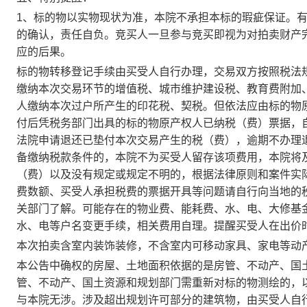
1、标的物以实物现状为准，本院不承担本标的瑕疵保证。
的确认，责任自负。
竞买人一旦参与竞买即视为对拍卖财产
应的后果。
标的物转移登记手续由买受人自行办理，交易双方按照税法
缴纳本次交易环节的增值税、城市维护建设税、教育费附加
人缴纳本次过户所产生的印花税、契税。但依法应由标的物
付后凭税务部门出具的标的物原产权人已纳税（费）票据，
法院申请退还已垫付本次交易产生的税（费）
，
逾期不办理
备缴纳税款条件的，本院不为买受人留存该项费用，
本院将
（费）以及没有规定或规定不明的，根据法律原则和案件实
费数额、买受人承担税费的票据开具等问题请自行向当地的
关部门了解。可能存在的物业费、能耗费、水、电
、
大修基
水、电等户名变更手续，相关费用自理。
提醒买受人在出价
本次拍卖含室内装饰装修，不含室内可移动家具、家电等动
本公告中确权的房屋、土地面积依据的是房管、不动产、国
管、不动产、国土资源和规划部门需重新对标的物测绘的，
与本院无涉。
涉及超出规划许可部分的建筑物，由买受人自