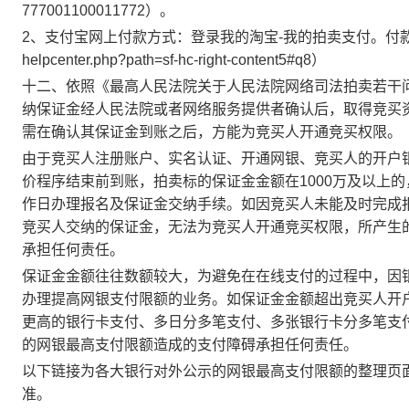
777001100011772）。
2、
支付宝网上付款方式：
登录我的淘宝
-我的拍卖支付。
付
helpcenter.php?path=sf-hc-right-content5#q8）
十
二
、依照《最高人民法院关于人民法院网络司法拍卖若干
纳保证金经人民法院或者网络服务提供者确认后，取得竞买
需在确认其保证金到账之后，方能为竞买人开通竞买权限。
由于竞买人注册账户、实名认证、开通网银、竞买人的开户
价程序结束前到账，拍卖标的保证金金额在
1000万及以
作日办理报名及保证金交纳手续。如因竞买人未能及时完成
竞买人交纳的保证金，无法为竞买人开通竞买权限，所产生
承担任何责任。
保证金金额往往数额较大，为避免在在线支付的过程中，因
办理提高网银支付限额的业务。如保证金金额超出竞买人开
更高的银行卡支付、多日分多笔支付、多张银行卡分多笔支
的网银最高支付限额造成的支付障碍承担任何责任。
以下链接为各大银行对外公示的网银最高支付限额的整理页
准。