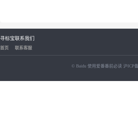
寻标宝
联系我们
首页
联系客服
© Baidu
使用爱番番前必读
沪ICP备
NEW
HOT