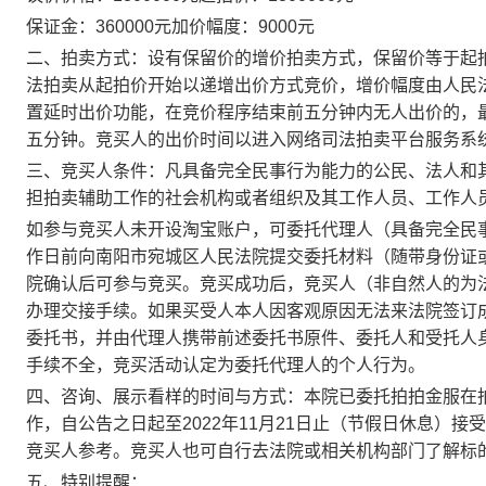
保
证
金：
360000
元
加价幅度：
9000
元
二、拍卖方式：
设有保留价的增价拍卖方式，保留价等于起
法拍卖从起拍价开始以递增出价方式竞价，增价幅度由人民
置延时出价功能，
在竞价程序结束前五分钟内无人出价的，
五分钟。竞买人的出价时间以进入网络司法拍卖平台服务系
三、竞买人条件：
凡具备完全民事行为能力的公民、法人和
担拍卖辅助工作的社会机构或者组织及其工作人员、工作人
如参与竞买人未开设淘宝账户，可委托代理人（具备完全民
作日前向南阳市宛城区人民法院提交委托材料（随带身份证
院确认后可参与竞买。竞买成功后，竞买人（非
自然人的为
办理交接手续。如果买受人本人因客观原因无法来法院签订
委托书，并由代理人携带
前述
委托书原件、委托人和受托人
手续不全，竞买活动认定为委托代理人的个人行为。
四、咨询、展示看样的时间与方式
：
本院已委托拍拍金服在
作，自公告之日起至
2022
年
11
月
21
日止
（节假日休息）接受
竞买人参考
。
竞买人也可自行去法院或相关机构部门了解标
五、
特别提醒：