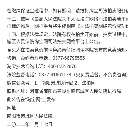
在缴纳保证金过程中，如有疑问，请拨打淘宝司法拍卖服务
十
三
、
依照《最高人民法院关于人民法院网络司法拍卖若干
拍标的物后，网拍平台将生成相应《司法拍卖网络竞价成功
十
四
、
根据法律规定，法院有权在拍卖开始前、拍卖过程中
城区人民法院淘宝网司法拍卖网络平台上公告。
竞买人在拍卖竞价前请务必再仔细阅读本院发布的竞卖须知
咨询、预约看样电话：
0377-
66795555
淘宝技术咨询电话：
400-822-2870
法院监督电话：
0377-
61661178（只负责监督，不负责咨询
微信公众号：
1、南阳宛城执行局 2、法拍网
联系地址：河南省南阳市建设东路宛城区人民法院执行局
此公告在
“淘宝网”上发布
网址：
南阳市宛城区人民法院
二
〇
二
二
年
十
月
十
七
日