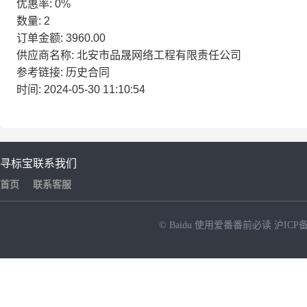
优惠率: 0%
数量: 2
订单金额: 3960.00
供应商名称: 北安市品晟网络工程有限责任公司
参考链接: 历史合同
时间: 2024-05-30 11:10:54
寻标宝
联系我们
首页
联系客服
© Baidu
使用爱番番前必读
沪ICP备
NEW
HOT