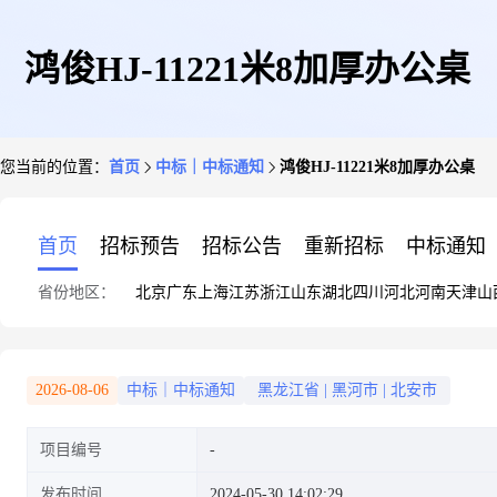
鸿俊HJ-11221米8加厚办公桌
您当前的位置：
首页
中标｜中标通知
鸿俊HJ-11221米8加厚办公桌
首页
招标预告
招标公告
重新招标
中标通知
省份地区：
北京
广东
上海
江苏
浙江
山东
湖北
四川
河北
河南
天津
山
2026-08-06
中标｜中标通知
黑龙江省
|
黑河市
|
北安市
项目编号
发布时间
2024-05-30 14:02:29