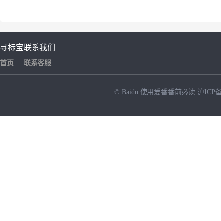
寻标宝
联系我们
首页
联系客服
© Baidu
使用爱番番前必读
沪ICP备
NEW
HOT