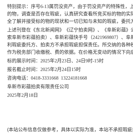
特别提示：序号
6-13属罚没资产，由于罚没资产的特殊性，
的物，调查是否存在瑕疵，认真研究查看所竞买标的物的实
全了解并接受标的物的现状和一切已知与未知的瑕疵，
委托
上述刊登在《东北新闻网》《辽宁拍卖网》、《阜新彩蕴》
索阜新市彩蕴拍卖）、阜新彩蕴快手号（2421969807）、阜
利瑕疵委托方、拍卖方不承担瑕疵担保责任。所交纳的各种
作为税务部门收缴税、费的依据。在价格无变动的情况下向
标的展示时间：
2025年2月23日、24日9时-15时
报名截止时间：
2025年2月24日15时
咨询电话：
0418-3331668 13224181668
阜新市彩蕴拍卖有限责任公司
2025年2月18日
(本站公布信息仅做参考，具体以实际为准，本站不承担瑕疵