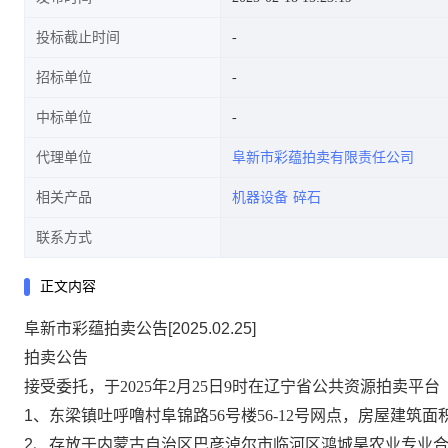
投标截止时间
招标单位
中标单位
代理单位
阜新市彩蕴拍卖有限责任公司
相关产品
机器设备
碎石
联系方式
正文内容
阜新市彩蕴拍卖公告[2025.02.25]
拍卖公告
接受委托，于
2025年2月25日9时在辽宁省公共资源拍卖平台（w
1、
东梁镇吐呼噜村阜锦路
56号楼56-12号网点
，
房屋
建筑面
2、
存放于内蒙古自治区巴彦淖尔市临河区鸿城昊农业专业