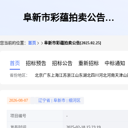
阜新市彩蕴拍卖公告
您当前的位置：
首页
阜新市彩蕴拍卖公告[2025.02.25]
[2025.02.25]
首页
招标预告
招标公告
重新招标
中标通知
省份地区：
北京
广东
上海
江苏
浙江
山东
湖北
四川
河北
河南
天津
山
2026-08-07
辽宁省
|
阜新市
|
细河区
项目编号
发布时间
2025-02-18 15:23:19