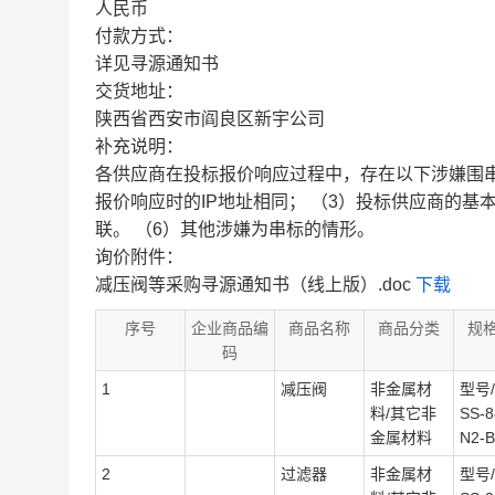
人民币
付款方式：
详见寻源通知书
交货地址：
陕西省西安市阎良区新宇公司
补充说明：
各供应商在投标报价响应过程中，存在以下涉嫌围串
报价响应时的IP地址相同； （3）投标供应商的基
联。 （6）其他涉嫌为串标的情形。
询价附件：
减压阀等采购寻源通知书（线上版）.doc
下载
序号
企业商品编
商品名称
商品分类
规
码
1
减压阀
非金属材
型号/
料/其它非
SS-8
金属材料
N2-B
2
过滤器
非金属材
型号/