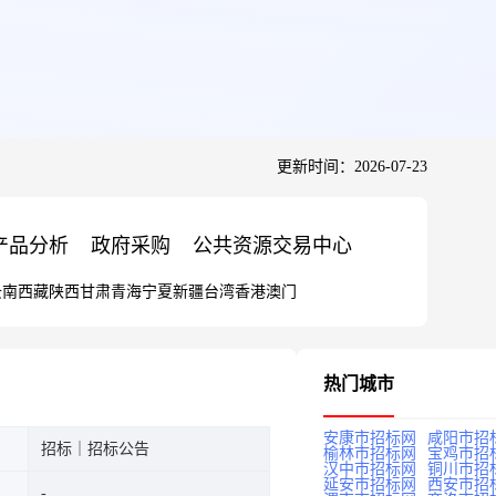
更新时间：2026-07-23
产品分析
政府采购
公共资源交易中心
云南
西藏
陕西
甘肃
青海
宁夏
新疆
台湾
香港
澳门
热门城市
安康市招标网
咸阳市招
招标｜招标公告
榆林市招标网
宝鸡市招
汉中市招标网
铜川市招
延安市招标网
西安市招