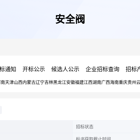
安全阀
标通知
开标公示
候选人公示
企业招标查询
招标
河南
天津
山西
内蒙古
辽宁
吉林
黑龙江
安徽
福建
江西
湖南
广西
海南
重庆
贵州
招标状态
标书获取截止时间