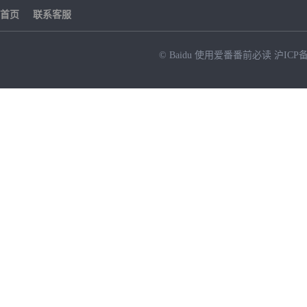
首页
联系客服
© Baidu
使用爱番番前必读
沪ICP备
NEW
HOT
暂时没有搜索结果…