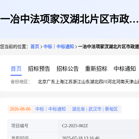
一冶中法项家汊湖北片区市政道
您当前的位置：
首页
中标｜中标通知
一冶中法项家汊湖北片区市政道路
路建设项目-胜海大道(兆龙路-
首页
招标预告
招标公告
重新招标
中标通知
省份地区：
北京
广东
上海
江苏
浙江
山东
湖北
四川
河北
河南
天津
山
白水湖街)工程总承包(EPC)项
2026-08-06
中标｜中标通知
湖北省
|
武汉市
|
蔡甸区
项目编号
C2-2025-002Z
目道路工程中标结果公示
发布时间
2025-07-18 13:16:40