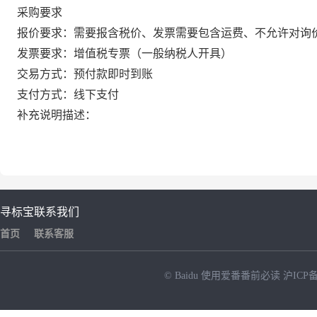
采购要求
报价要求：需要报含税价、发票需要包含运费、不允许对询
发票要求：增值税专票（一般纳税人开具）
交易方式：预付款即时到账
支付方式：线下支付
补充说明描述：
寻标宝
联系我们
首页
联系客服
© Baidu
使用爱番番前必读
沪ICP备
NEW
HOT