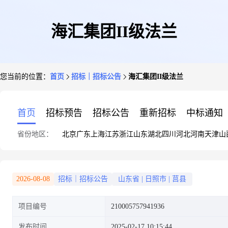
海汇集团II级法兰
您当前的位置：
首页
招标｜招标公告
海汇集团II级法兰
首页
招标预告
招标公告
重新招标
中标通知
省份地区：
北京
广东
上海
江苏
浙江
山东
湖北
四川
河北
河南
天津
山
2026-08-08
招标｜招标公告
山东省
|
日照市
|
莒县
项目编号
210005757941936
发布时间
2025-02-17 10:15:44