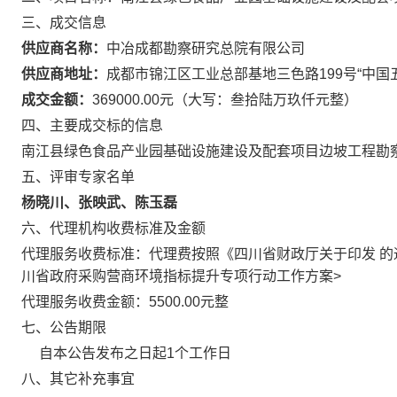
三、成交信息
供应商名称：
中冶成都勘察研究总院有限公司
供应商地址：
成都市锦江区工业总部基地三色路
199号“中国
成交金额：
369000.00元（大写：叁拾陆万玖仟元整）
四、主要成交标的信息
南江县绿色食品产业园基础设施建设及配套项目边坡工程勘
五、评审专家名单
杨晓川
、
张映武
、
陈玉磊
六、代理机构收费标准及金额
代理服务收费标准：代理费按照《四川省财政厅关于印发
的
川省政府采购营商环境指标提升专项行动工作方案>
代理服务收费金额：5500.00元整
七、公告期限
自本公告发布之日起1个工作日
八、其它补充事宜