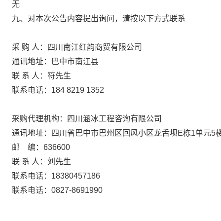
无
九、对本次公告内容提出询问，请按以下方式联系
采 购 人：四川南江红韵商贸有限公司
通讯地址：巴中市南江县
联
系
人：
符先生
联系电话：184 8219 1352
采购代理机构：四川涵冰工程咨询有限公司
通讯地址：
四川省巴中市巴州区回风小区龙舌坝
E栋1单元5
邮
编：
63
6600
联
系
人：
刘先生
联系电话：18380457186
联系电话：
0827-8691990