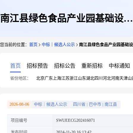
南江县绿色食品产业园基础设施
您当前的位置：
首页
中标｜候选人公示
南江县绿色食品产业园基础设
建设及配套项目边坡工程勘察及
首页
招标预告
招标公告
重新招标
中标通知
省份地区：
北京
广东
上海
江苏
浙江
山东
湖北
四川
河北
河南
天津
山
设计服务中标候选人公示
2026-08-06
中标｜候选人公示
四川省
|
巴中市
|
南江县
项目编号
SWUEECG202416071
发布时间
2024-11-20 16:13:42