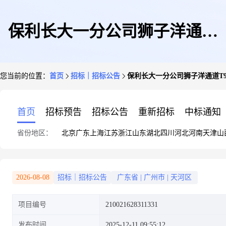
保利长大一分公司狮子洋通道
您当前的位置：
首页
招标｜招标公告
保利长大一分公司狮子洋通道T
T9标项目采购镀锌钢丝绳等材
首页
招标预告
招标公告
重新招标
中标通知
省份地区：
北京
广东
上海
江苏
浙江
山东
湖北
四川
河北
河南
天津
山
料一批
2026-08-08
招标｜招标公告
广东省
|
广州市
|
天河区
项目编号
210021628311331
发布时间
2025-12-11 09:55:12