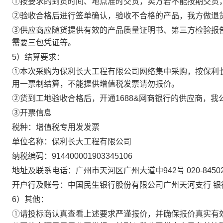
①按要求的到货时间、地点准时交货，卖方若不能按期交货
②验收合格后进行签单确认，验收不合格的产品，我方做退
③供应商应随货提供有效的产品质量证明书、第三方检验报
需要三包凭证等。
5）结算要求：
①本次采购为保利长大工程有限公司网络集中采购，按保利
用一票制结算，不能提供增值税发票请勿报价。
②货到工地验收合格后，开通1688&网商银行的供应商，我
③开票信息
税种：增值税专用发发票
单位名称：保利长大工程有限公司
纳税编码：914400001903345106
地址及联系电话：广州市天河区广州大道中942号 020-84502
开户行及账号：中国民生银行股份有限公司广州天河支行 银行账号
6）其他：
①请投标商认真查看上述要求严谨报价，并确保报价真实有