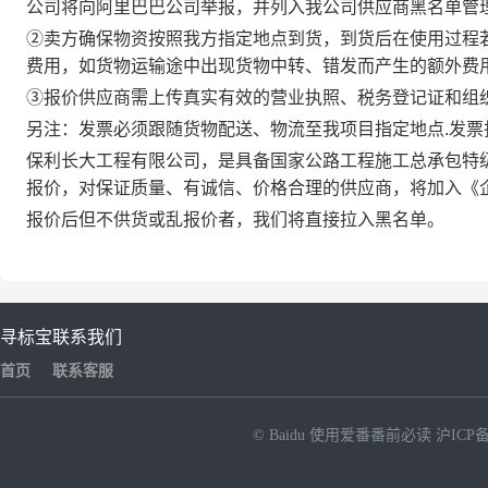
公司将向阿里巴巴公司举报，并列入我公司供应商黑名单管
②卖方确保物资按照我方指定地点到货，到货后在使用过程
费用，如货物运输途中出现货物中转、错发而产生的额外费
③报价供应商需上传真实有效的营业执照、税务登记证和组
另注：发票必须跟随货物配送、物流至我项目指定地点.发
保利长大工程有限公司，是具备国家公路工程施工总承包特
报价，对保证质量、有诚信、价格合理的供应商，将加入《
报价后但不供货或乱报价者，我们将直接拉入黑名单。
寻标宝
联系我们
首页
联系客服
© Baidu
使用爱番番前必读
沪ICP备