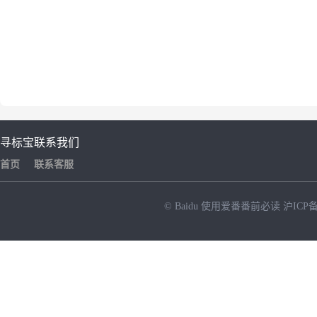
寻标宝
联系我们
首页
联系客服
© Baidu
使用爱番番前必读
沪ICP备
NEW
HOT