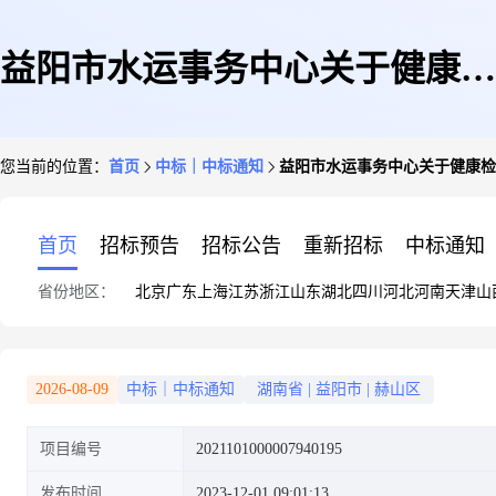
益阳市水运事务中心关于健康检
您当前的位置：
首页
中标｜中标通知
益阳市水运事务中心关于健康检
查服务的网上超市采购项目成交
首页
招标预告
招标公告
重新招标
中标通知
省份地区：
北京
广东
上海
江苏
浙江
山东
湖北
四川
河北
河南
天津
山
公告
2026-08-09
中标｜中标通知
湖南省
|
益阳市
|
赫山区
项目编号
2021101000007940195
发布时间
2023-12-01 09:01:13