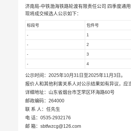
济南局-中铁渤海铁路轮渡有限责任公司 四季度通用物资
现将成交候选人公示如下：
标段号
包件号
-
1
-
2
-
3
-
4
公示时间：
2025年10月31日至2025年11月3日。
报价人和其他利害关系人对公示结果如有异议，应
详细地址：山东省烟台市芝罘区环海路60号
邮政编码：264000
联 系 人：任先生
电 话：0535-2932176
邮 箱：sbtfwzcg@126.com