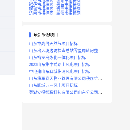
东营市招标网
德州市招标网
临沂市招标网
烟台市招标网
聊城市招标网
青岛市招标网
济南市招标网
威海市招标网
最新采购项目
山东章高线天然气项目招标
山东出入境边防检查总站零星周转房整修
项目招标中标
山东裕龙岛炼化一体化项目招标
2023山东集中式路上风电项目招标
中电建山东聊城临清风电项目招标
山东将军春天物业管理有限公司秩序维护
服务项目招标公告
山东聊城五洲风电项目招标
芜湖安得智联科技有限公司山东分公司济
南地区快递项目招标公告