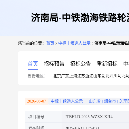
济南局-中铁渤海铁路
您当前的位置：
首页
中标｜候选人公示
济南局-中铁渤海
首页
招标预告
招标公告
重新招标
中
省份地区：
北京
广东
上海
江苏
浙江
山东
湖北
四川
河北
2026-08-07
中标｜候选人公示
山东省
|
烟台市
|
芝罘
项目编号
JTBHLD-2025-WZZX-XJ14
发布时间
2025-10-31 11:54:21