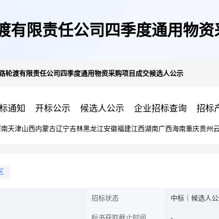
轮渡有限责任公司四季度通用物资
铁路轮渡有限责任公司四季度通用物资采购项目成交候选人公示
标通知
开标公示
候选人公示
企业招标查询
招标
河南
天津
山西
内蒙古
辽宁
吉林
黑龙江
安徽
福建
江西
湖南
广西
海南
重庆
贵州
区
招标状态
中标｜候选人公
标书获取截止时间