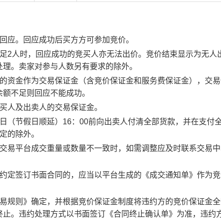
行回应。回应成功后买方方可参加竞价。
足2人时，回应成功的竞买人亦无法出价。竞价结束显示为无人
处理。卖家对参与人数另有要求的除外。
度的资金作为交易保证金（含竞价保证金和服务费保证金），交易
余额不足则回应不能成功。
竞买人及出卖人的交易保证金。
日（节假日顺延）16：00前向出卖人付清全部货款，并在支付
约定的除外。
子交易平台成交重量或数量不一致时，如需调整应及时联系交易中
。约定签订书面合同的，应当以平台生成的《成交通知单》作为竞
交易规则》确定，并根据竞价保证金制度将违约方的竞价保证金全
终止。违约处理方式以书面签订《合同终止确认单》为准，违约