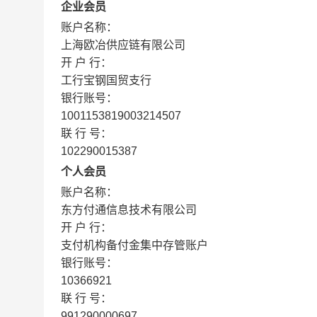
企业会员
账户名称：
上海欧冶供应链有限公司
开 户 行：
工行宝钢国贸支行
银行账号：
1001153819003214507
联 行 号：
102290015387
个人会员
账户名称：
东方付通信息技术有限公司
开 户 行：
支付机构备付金集中存管账户
银行账号：
10366921
联 行 号：
991290000697