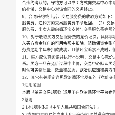
合违约确认的，守约方可以书面方式向交易中心申
约补偿，交易中心对该合同的义务终止。
9、合同违约终止后，交易服务费的收取方式如下
服务费，违约方的交易服务费不予退回。（2）交
服务费，出卖人需向循环宝支付与交易服务费等额
10、对于收取买方交易服务费的竞价场次，具体
从买方资金账户的可用余额中扣除，请确保资金账
务费逾期半年未扣款成功，且循环宝追索不成时，
11、买方应认真阅读并执行本说明、交易中心竞价
系。买方一旦在竞价过程中出价，交易中心默认买
时认可实物质量、数量和品质，欧冶供应链和卖方
12、其它有关规定详见欧冶循环宝发布的《竞价交
1适用范围
本版《单卷交易规则》适用于在欧冶循环宝平台销
2总则
2.1本规则根据《中华人民共和国合同法》。
2.2参加单卷交易的当事人应当仔细阅读并遵守本