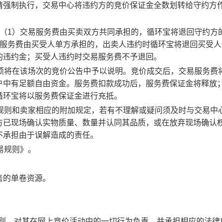
请强制执行，交易中心将违约方的竞价保证金全数划转给守约方
：（1）交易服务费由买卖双方共同承担的，循环宝将退回守约方
易服务费由买受人单方承担的，出卖人违约时循环宝将退回买受人
的违约金；买受人违约时交易服务费不予退回。
事项将在该场次的竞价公告中予以说明。竞价成交后，交易服务费
户中有足额自由资金。服务费扣款成功后，服务费保证金将释放
循环宝将以服务费保证金进行充抵。
规则和卖家相应的附加规定，若有不理解或疑问须及时与交易中
方已现场确认实物质量、数量并认同其品质，或在放弃现场确认
不承担由于误解造成的责任。
易规则》。
售的单卷资源。
规则，对其在网上竞价活动中的一切行为负责，并承担相应的法律