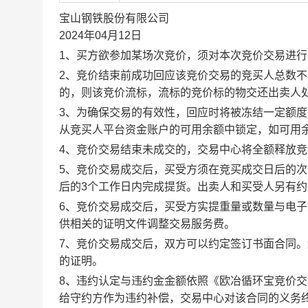
宝山钢铁股份有限公司
2024年04月12日
1、买方欲参加某场次竞价，须对本次竞价交易进
2、竞价结束前成功回应该竞价交易的竞买人总数不
的，则该竞价流标，流标的竞价标的物交还出卖人
3、为确保交易的有效性，回应时将被冻结一定额
从竞买人平台资金账户的可用余额中锁定，如可用
4、竞价交易结束未成交的，交易中心将全额释放
5、竞价交易成交后，买受方须在竞买成交日后的次
后的3个工作日内完成提货。出卖人和买受人另有
6、竞价交易成交后，买受方实提重量或数量与电
供相关的证明文件调整交易服务费。
7、竞价交易成交后，双方可以约定签订书面合同
的证明。
8、违约认定与违约金金额依照《欧冶循环宝竞价
给守约方作为违约补偿，交易中心对该合同的义务