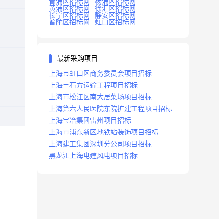
青浦区招标网
杨浦区招标网
黄浦区招标网
徐汇区招标网
长宁区招标网
静安区招标网
普陀区招标网
虹口区招标网
最新采购项目
上海市虹口区商务委员会项目招标
上海土石方运输工程项目招标
上海市松江区南大居菜场项目招标
上海第六人民医院东院扩建工程项目招标
上海宝冶集团雷州项目招标
上海市浦东新区地铁站装饰项目招标
上海建工集团深圳分公司项目招标
黑龙江上海电建风电项目招标