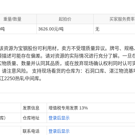
重量/数量
起拍价
买家服务费率
0吨
3626.00元/吨
无
、该资源为宝钢股份可利用材，卖方不受理质量异议。牌号、规格
源描述可能存在偏差。请对资源的实际情况进行充分了解。一旦
实物质量、数量并认同其品质，或在放弃现场确认权利同时认可
，请注意风险。 支持现场看货的仓库为：石洞口库、湛江物流基
江2250热轧中间库。
发票信息
增值税专用发票 13%
内库）
仓库地址
登录后显示
联系电话
登录后显示