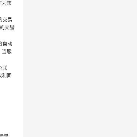
作为违
的交易
的交易
将自动
；当服
心联
权利同
后果。