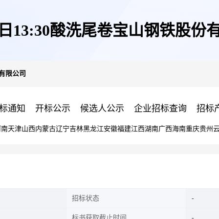
12日13:30酸洗尾卷宝山钢铁股份
份有限公司
标通知
开标公示
候选人公示
企业招标查询
招标
河南
天津
山西
内蒙古
辽宁
吉林
黑龙江
安徽
福建
江西
湖南
广西
海南
重庆
贵州
招标状态
标书获取截止时间