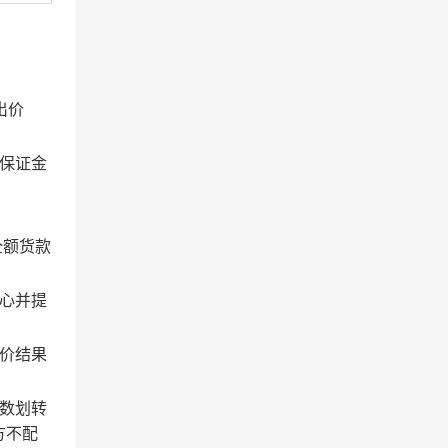
出价
保证金
全额货款
心并提
价结果
数划转
方不配