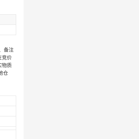
、备注
在竞价
实物质
地仓