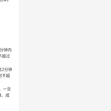
2分钟内
不超过
此2分钟
时不超
。一旦
量、成