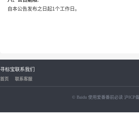
自本公告发布之日起1个工作日。
寻标宝
联系我们
首页
联系客服
© Baidu
使用爱番番前必读
沪ICP备
NEW
HOT