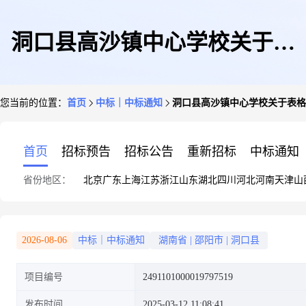
洞口县高沙镇中心学校关于表
您当前的位置：
首页
中标｜中标通知
洞口县高沙镇中心学校关于表格
格、文头及其他类印刷服务的网
首页
招标预告
招标公告
重新招标
中标通知
省份地区：
北京
广东
上海
江苏
浙江
山东
湖北
四川
河北
河南
天津
山
上超市采购项目成交公告
2026-08-06
中标｜中标通知
湖南省
|
邵阳市
|
洞口县
项目编号
2491101000019797519
发布时间
2025-03-12 11:08:41