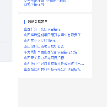
临汾市招标网
忻州市招标网
晋城市招标网
最新采购项目
山西忻州市光伏项目招标
山西煤炭运销集团簸箕掌煤业有限责任公
司井田地面三维地震勘探项目招标
山西焦化144项目招标
泰山玻纤山西项目招标公告
华为煤矿军团山西总部项目招标公告
山西壶关风力发电项目招标
山西汾西中兴煤业有限责任公司矿井水处
理站升级改造项目招标
山西恒镁新材料科技有限公司项目招标