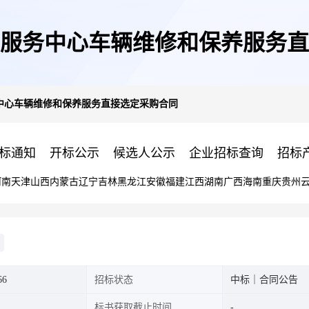
服务中心车辆维修和保养服务直
中心车辆维修和保养服务直接选定采购合同
标通知
开标公示
候选人公示
企业招标查询
招标
河南
天津
山西
内蒙古
辽宁
吉林
黑龙江
安徽
福建
江西
湖南
广西
海南
重庆
贵州
66
招标状态
中标｜合同公告
标书获取截止时间