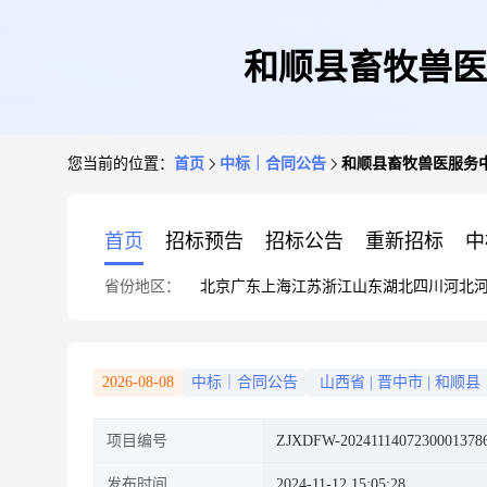
和顺县畜牧兽医
您当前的位置：
首页
中标｜合同公告
和顺县畜牧兽医服务
首页
招标预告
招标公告
重新招标
中
省份地区：
北京
广东
上海
江苏
浙江
山东
湖北
四川
河北
2026-08-08
中标｜合同公告
山西省
|
晋中市
|
和顺县
项目编号
ZJXDFW-2024111407230001378
发布时间
2024-11-12 15:05:28