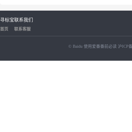
寻标宝
联系我们
首页
联系客服
© Baidu
使用爱番番前必读
沪ICP备
NEW
HOT
暂时没有搜索结果…