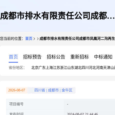
成都市排水有限责任公司成都市
您当前的位置：
首页
成都市排水有限责任公司成都市凤凰河二沟再生
凤凰河二沟再生水厂项目竣工日
首页
招标预告
招标公告
重新招标
中标通知
省份地区：
北京
广东
上海
江苏
浙江
山东
湖北
四川
河北
河南
天津
山
期公示
2026-08-07
四川省
|
成都市
|
金牛区
项目编号
发布时间
2024-08-02 21:44:46