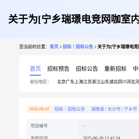
关于为[宁乡瑞璟电竞网咖室内
您当前的位置：
首页
招标｜招标公告
关于为[宁乡瑞璟电竞
首页
招标预告
招标公告
重新招标
中
省份地区：
北京
广东
上海
江苏
浙江
山东
湖北
四川
河北
2026-08-07
招标｜招标公告
湖南省
|
长沙市
|
宁乡市
项目编号
发布时间
2025-06-30 12:41:54