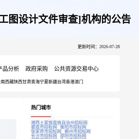
施工图设计文件审查]机构的公告
更新时间：2026-07-28
产品分析
政府采购
公共资源交易中心
云南
西藏
陕西
甘肃
青海
宁夏
新疆
台湾
香港
澳门
热门城市
湘西土家族苗族自治州招标网
娄底市招标网
衡阳市招标网
张家界市招标网
郴州市招标网
长沙市招标网
邵阳市招标网