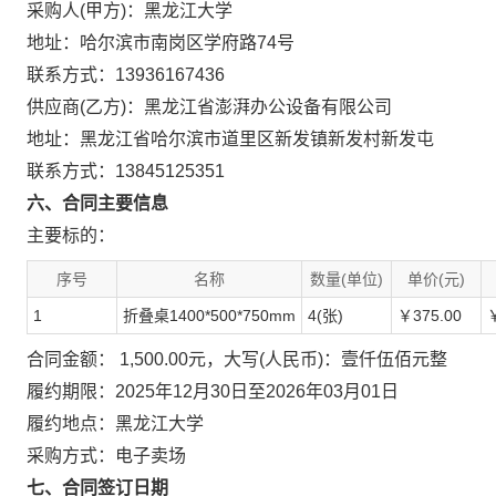
采购人(甲方)：黑龙江大学
地址：哈尔滨市南岗区学府路74号
联系方式：13936167436
供应商(乙方)：黑龙江省澎湃办公设备有限公司
地址：黑龙江省哈尔滨市道里区新发镇新发村新发屯
联系方式：13845125351
六、合同主要信息
主要标的：
序号
名称
数量(单位)
单价(元)
1
折叠桌1400*500*750mm
4(张)
￥375.00
￥
合同金额： 1,500.00元，大写(人民币)：壹仟伍佰元整
履约期限：2025年12月30日至2026年03月01日
履约地点：黑龙江大学
采购方式：电子卖场
七、合同签订日期