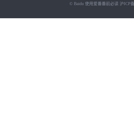
© Baidu
使用爱番番前必读
沪ICP备
NEW
HOT
暂时没有搜索结果…