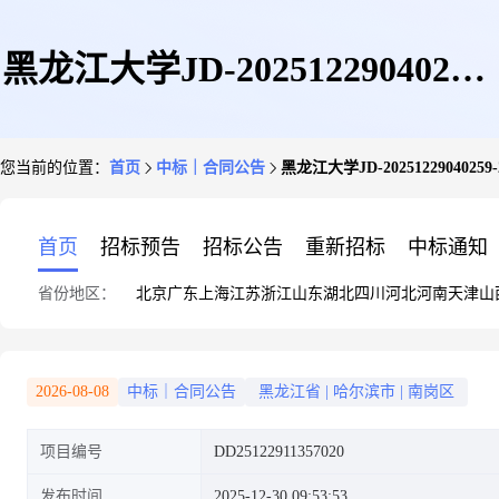
黑龙江大学JD-20251229040259-
您当前的位置：
首页
中标｜合同公告
黑龙江大学JD-202512290402
2575政府采购合同公告
首页
招标预告
招标公告
重新招标
中标通知
省份地区：
北京
广东
上海
江苏
浙江
山东
湖北
四川
河北
河南
天津
山
2026-08-08
中标｜合同公告
黑龙江省
|
哈尔滨市
|
南岗区
项目编号
DD25122911357020
发布时间
2025-12-30 09:53:53