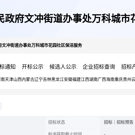
民政府文冲街道办事处万科城市
府文冲街道办事处万科城市花园社区保洁服务
标通知
开标公示
候选人公示
企业招标查询
招标
河南
天津
山西
内蒙古
辽宁
吉林
黑龙江
安徽
福建
江西
湖南
广西
海南
重庆
贵州
招标状态
招标｜招标预告
标书获取截止时间