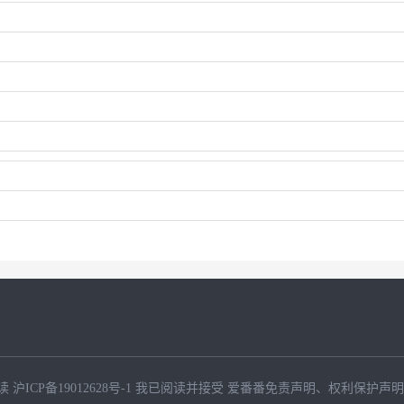
读
沪ICP备19012628号-1
我已阅读并接受
爱番番免责声明
、
权利保护声明