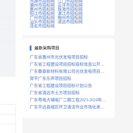
河源市招标网
江门市招标网
潮州市招标网
云浮市招标网
惠州市招标网
珠海市招标网
阳江市招标网
湛江市招标网
广州市招标网
梅州市招标网
汕头市招标网
清远市招标网
茂名市招标网
最新采购项目
广东省惠州市光伏发电项目招标
广东省工程建设项目招标投标信息公开目
录
广东春泰新材料有限公司光伏发电项目招
标
常平广东乐声项目招标
广东省工程建设项目招标计划公告
广东省清远市土方项目招标
广东粤电大埔电厂二期工程2023-2024年度
安保服务项目招标公告
广东平远县城区环卫清洁作业市场化承包
项目招标中标候选人公示