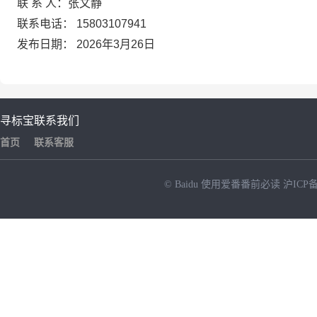
联
系
人：张文静
联系电话：
15803107941
发布日期：
2026年3月26日
寻标宝
联系我们
首页
联系客服
© Baidu
使用爱番番前必读
沪ICP备
NEW
HOT