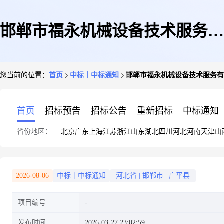
邯郸市福永机械设备技术服务有
您当前的位置：
首页
中标｜中标通知
邯郸市福永机械设备技术服务有限
限公司2026-2027年度责任险保
首页
招标预告
招标公告
重新招标
中标通知
省份地区：
北京
广东
上海
江苏
浙江
山东
湖北
四川
河北
河南
天津
山
险项目中标公告
2026-08-06
中标｜中标通知
河北省
|
邯郸市
|
广平县
项目编号
发布时间
2026-03-27 23:02:59