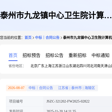
泰州市九龙镇中心卫生院计算机
您当前的位置：
首页
中标｜合同公告
泰州市九龙镇中心卫生院计算机
设备维修和保养合同公告
首页
招标预告
招标公告
重新招标
中标通知
省份地区：
北京
广东
上海
江苏
浙江
山东
湖北
四川
河北
河南
天津
山
2026-08-07
中标｜合同公告
江苏省
|
泰州市
|
海陵区
项目编号
JSZC-321202-FW2025-02822
发布时间
2025-11-20 14:11:35