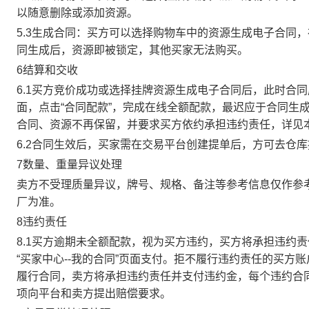
以随意删除或添加资源。
5.3生成合同：买方可以选择购物车中的资源生成电子合同
同生成后，资源即被锁定，其他买家无法购买。
6结算和交收
6.1买方竞价成功或选择挂牌资源生成电子合同后，此时合同
面，点击“合同配款”，完成在线全额配款，最迟应于合同生成当
合同、资源不再保留，并要求买方依约承担违约责任，详见
6.2合同生效后，买家需在交易平台创建提单后，方可去仓
7数量、重量异议处理
卖方不受理质量异议，牌号、规格、备注等参考信息仅作参
厂为准。
8违约责任
8.1买方逾期未全额配款，视为买方违约，买方将承担违约
“买家中心--我的合同”页面支付。拒不履行违约责任的买
履行合同，卖方将承担违约责任并支付违约金，每个违约合同
项向平台和卖方提出赔偿要求。