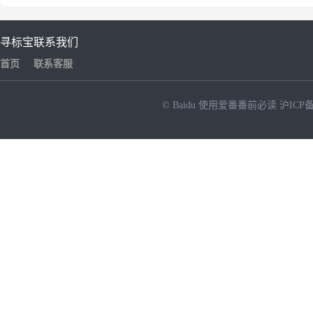
寻标宝
联系我们
首页
联系客服
© Baidu
使用爱番番前必读
沪ICP备
NEW
HOT
暂时没有搜索结果…