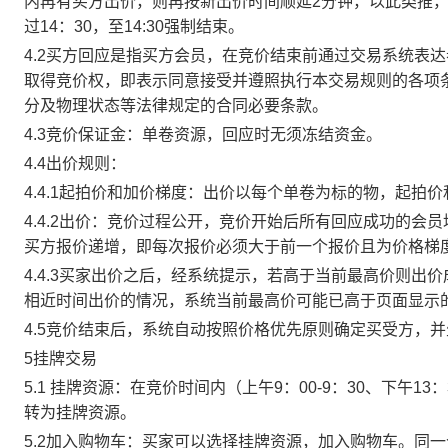
内再有买方出价，则再按新出价时间顺延2分钟，以此类推
过14：30，至14:30强制结束。
4.2买方回应是指买方会员，在竞价结束前通过交易系统表
取得竞价权，即表示同意接受并遵照执行本交易规则的各项
分及物理状态等法律规定的合同必要条款。
4.3竞价保证金：单卷资源，回应时无须冻结资金。
4.4出价规则：
4.4.1起拍价和加价梯度：出价以每个单卷为标的物，起拍
4.4.2出价：竞价过程公开，竞价开始后所有回应成功的
买方报价递增，即每次报价必须大于前一个报价且为价格梯
4.4.3买家出价之后，经系统提示，若高于当前最高价则
相近时间出价的情况，系统当前最高价可能已高于页面显示
4.5竞价结束后，系统自动按照价格优先原则确定买受方，
5挂牌交易
5.1 挂牌资源：在竞价时间内（上午9：00-9：30、下午1
转为挂牌资源。
5.2加入购物车：买家可以选择挂牌资源，加入购物车。同