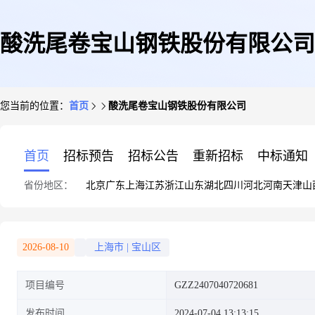
酸洗尾卷宝山钢铁股份有限公司
您当前的位置：
首页
酸洗尾卷宝山钢铁股份有限公司
首页
招标预告
招标公告
重新招标
中标通知
省份地区：
北京
广东
上海
江苏
浙江
山东
湖北
四川
河北
河南
天津
山
2026-08-10
上海市
|
宝山区
项目编号
GZZ2407040720681
发布时间
2024-07-04 13:13:15