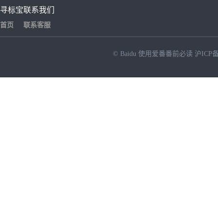
寻标宝
联系我们
首页
联系客服
© Baidu
使用爱番番前必读
沪ICP备
NEW
HOT
暂时没有搜索结果…