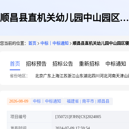
顺昌县直机关幼儿园中山园区寝
您当前的位置：
首页
中标｜中标通知
顺昌县直机关幼儿园中山园区寝
室、卫生间修缮结果公告(采购
首页
招标预告
招标公告
重新招标
中标通知
省份地区：
北京
广东
上海
江苏
浙江
山东
湖北
四川
河北
河南
天津
山
包1)
2026-08-09
中标｜中标通知
福建省
|
南平市
|
顺昌县
项目编号
[350721]FJHS[CS]2024005
发布时间
2024-07-09 17:59:54