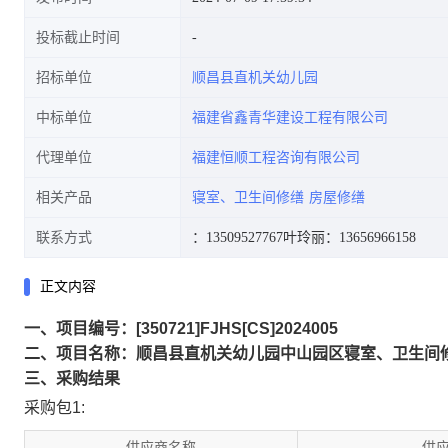
投标截止时间
招标单位
顺昌县直机关幼儿园
中标单位
福建省鑫青华建设工程有限公司
代理单位
福建恒顺工程咨询有限公司
相关产品
寝室、卫生间修缮
房屋修缮
联系方式
：13509527767
叶玲丽：13656966158
正文内容
一、项目编号：[350721]FJHS[CS]2024005
二、项目名称：顺昌县直机关幼儿园中山园区寝室、卫生间
三、采购结果
采购包1:
供应商名称
供