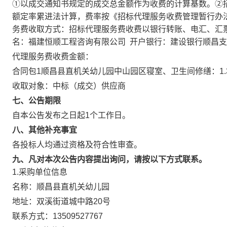
①以成交通知书规定的成交总金额作为收费的计算基数。②
额定率累进法计算，费率按《招标代理服务收费管理暂行办法》（
务费收取方式：招标代理服务费收费以银行转账、电汇、汇票
名：福建恒顺工程咨询有限公司 开户银行：建设银行顺昌支行 帐 号
代理服务费收费金额：
合同包1顺昌县直机关幼儿园中山园区寝室、卫生间修缮：1.3
收取对象：中标（成交）供应商
七、公告期限
自本公告发布之日起
1
个工作日。
八、其他补充事宜
各投标人均通过资格及符合性审查。
九、凡对本次公告内容提出询问，请按以下方式联系。
1.采购单位信息
名称：
顺昌县直机关幼儿园
地址：
双溪街道城中路20号
联系方式：
13509527767