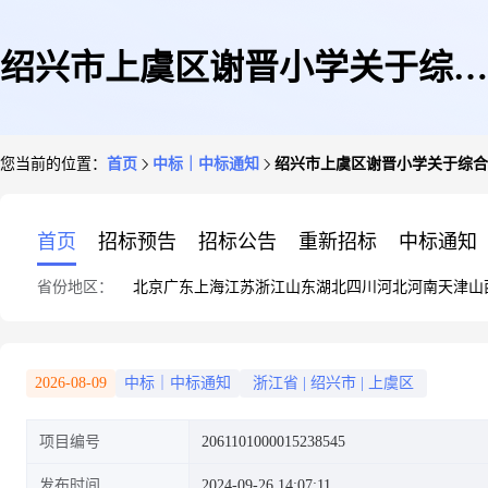
绍兴市上虞区谢晋小学关于综合
您当前的位置：
首页
中标｜中标通知
绍兴市上虞区谢晋小学关于综合
物业的框架协议采购项目成交公
首页
招标预告
招标公告
重新招标
中标通知
省份地区：
北京
广东
上海
江苏
浙江
山东
湖北
四川
河北
河南
天津
山
告
2026-08-09
中标｜中标通知
浙江省
|
绍兴市
|
上虞区
项目编号
2061101000015238545
发布时间
2024-09-26 14:07:11