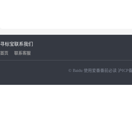
寻标宝
联系我们
首页
联系客服
© Baidu
使用爱番番前必读
沪ICP备
NEW
HOT