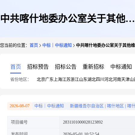
中共喀什地委办公室关于其他维
您当前的位置：
首页
中标｜中标通知
中共喀什地委办公室关于其他维
修和保养服务的服务市场采购项
首页
招标预告
招标公告
重新招标
中标通知
省份地区：
北京
广东
上海
江苏
浙江
山东
湖北
四川
河北
河南
天津
山
目成交公告
2026-08-07
中标｜中标通知
新疆维吾尔自治区
|
喀什地区
|
喀
项目编号
2831101000028123892
发布时间
2026-05-01 10:52:54