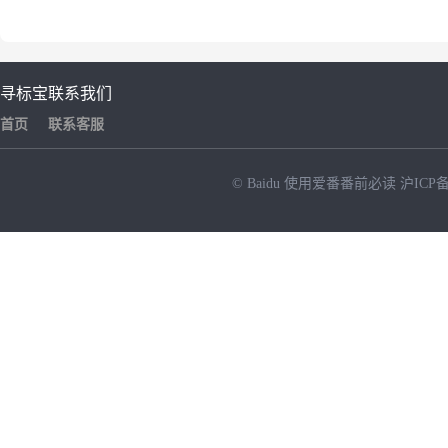
寻标宝
联系我们
首页
联系客服
© Baidu
使用爱番番前必读
沪ICP备
NEW
HOT