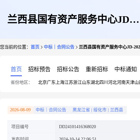
兰西县国有资产服务中心JD-
您当前的位置：
首页
中标｜合同公告
兰西县国有资产服务中心JD-20241
20241014052424-20847政府采购
首页
招标预告
招标公告
重新招标
中标通知
省份地区：
北京
广东
上海
江苏
浙江
山东
湖北
四川
河北
河南
天津
山
合同公告
2026-08-09
中标｜合同公告
黑龙江省
|
绥化市
|
兰西县
项目编号
DD24101416368020
发布时间
2024-10-14 22:06:51