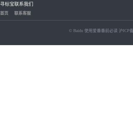
寻标宝
联系我们
首页
联系客服
© Baidu
使用爱番番前必读
沪ICP备
NEW
HOT
暂时没有搜索结果…