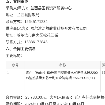
五、合同主体
采购人(甲方)：兰西县国有资产服务中心
地址：兰西县财政局
联系方式：15645171234
供应商(乙方)：哈尔滨浩然骏业科技开发有限公司
地址：哈尔滨市南岗区松花江街
联系方式：13836172843
六、合同主要信息
主要标的：
序号
名称
数
1
海尔（Haier）50升商用家用储水式电热水器2200
1
W速热多重安防专利安全防电墙 ES50H-C6(ET)
合同金额： 23,783.00元，大写(人民币)：贰万叁仟柒佰捌
履约期限：2024年10月14日至2025年10月14日