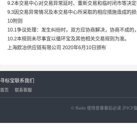
9.2本交易中心对交易异常延时、重新交易和临时闭市等决
9.3因交易异常情况及本交易中心所采取的相应措施造成的
10附则
10.1争议处理：发生纠纷时，双方应协商解决，协商不成
10.2本规则未尽事宜以循环宝及其他相关交易规则为准。
上海欧冶供应链有限公司 2020年6月10日颁布
寻标宝
联系我们
首页
联系客服
© Baidu
使用爱番番前必读
沪ICP备
NEW
HOT