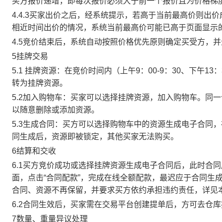
买方报价递增，即每次报价必须大于前一个报价且为价格梯
4.4.3买家出价之后，经系统提示，若高于当前最高价则
相近时间出价的情况，系统当前最高价可能已高于页面显示
4.5竞价结束后，系统自动按照价格优先原则确定买受方，
5挂牌交易
5.1 挂牌资源：在竞价时间内（上午9：00-9：30、下午1
转为挂牌资源。
5.2加入购物车：买家可以选择挂牌资源，加入购物车。同
以随意删除或添加资源。
5.3生成合同：买方可以选择购物车中的资源生成电子合同
同生成后，资源即被锁定，其他买家无法购买。
6结算和交收
6.1买方竞价成功或选择挂牌资源生成电子合同后，此时合同
面，点击“合同配款”，完成在线全额配款，最迟应于合同生成当
合同、资源不再保留，并要求买方依约承担违约责任，详见
6.2合同生效后，买家需在交易平台创建提单后，方可去仓
7数量、重量异议处理