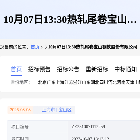
10月07日13:30热轧尾卷宝山钢
您当前的位置：
首页
10月07日13:30热轧尾卷宝山钢铁股份有限公司
铁股份有限公司
首页
招标预告
招标公告
重新招标
中标通知
省份地区：
北京
广东
上海
江苏
浙江
山东
湖北
四川
河北
河南
天津
山
2026-08-08
上海市
|
宝山区
项目编号
ZZ2310071112259
发布时间
2023-10-07 13:13:12