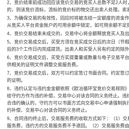
2、竞价结束前成功回应该竞价交易的竞买人总数不足2人
的，则该竞价流标，流标的竞价标的物交还出卖人处理。卖
3、为确保交易的有效性，回应时将被冻结一定额度的资金
从竞买人平台资金账户的可用余额中锁定，如可用余额不足
4、竞价交易结束未成交的，交易中心将全额释放竞买人及
5、竞价交易成交后，买受方须在竞买成交日后的次日（节假
后的3个工作日内完成提货。出卖人和买受人另有约定的除
6、竞价交易成交后，买受方实提重量或数量与电子交易平
供相关的证明文件调整交易服务费。
7、竞价交易成交后，双方可以约定签订书面合同。约定签
的证明。
8、违约认定与违约金金额依照《欧冶循环宝竞价交易规则
给守约方作为违约补偿，交易中心对该合同的义务终止。违
合违约确认的，守约方可以书面方式向交易中心申请强制执
约补偿，交易中心对该合同的义务终止。
9、合同违约终止后，交易服务费的收取方式如下：（1）
服务费，违约方的交易服务费不予退回。（2）交易服务费