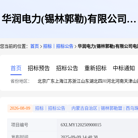
华润电力(锡林郭勒)有限公司电
您当前的位置：
首页
招标｜招标公告
华润电力(锡林郭勒)有限公司
压变送器等采购项目公告
首页
招标预告
招标公告
重新招标
中标通知
省份地区：
北京
广东
上海
江苏
浙江
山东
湖北
四川
河北
河南
天津
山
2026-08-09
招标｜招标公告
内蒙古自治区
|
锡林郭勒盟
|
西乌
项目编号
6XLMY120250900015
发布时间
2025-09-09 14:48:38