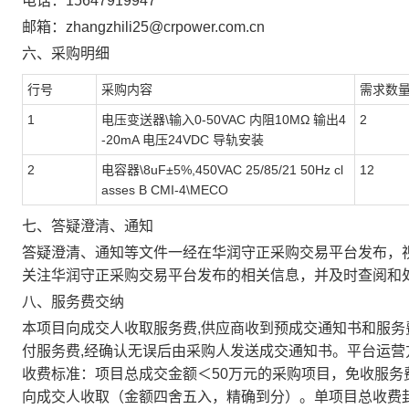
电话：15647919947
邮箱：zhangzhili25@crpower.com.cn
六、采购明细
行号
采购内容
需求数
1
电压变送器\输入0-50VAC 内阻10MΩ 输出4
2
-20mA 电压24VDC 导轨安装
2
电容器\8uF±5%,450VAC 25/85/21 50Hz cl
12
asses B CMI-4\MECO
七、答疑澄清、通知
答疑澄清、通知等文件一经在
华润守正采购交易平台
发布，
关注
华润守正采购交易平台
发布的相关信息，并及时查阅和
八、服务费交纳
本项目向成交人收取服务费,供应商收到预成交通知书和服务费
付服务费,经确认无误后由采购人发送成交通知书。平台运
收费标准：项目总成交金额＜50万元的采购项目，免收服务费
向成交人收取（金额四舍五入，精确到分）。单项目总收费封顶