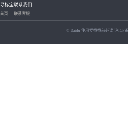
寻标宝
联系我们
首页
联系客服
© Baidu
使用爱番番前必读
沪ICP备
NEW
HOT
暂时没有搜索结果…