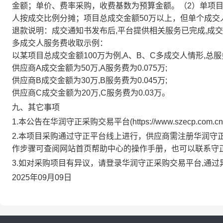
金额；单价、费率采购，收费基数为预算金额。（2）单项
人按成交比例分摊；项目总成交金额50万以上，但单个成交
退款说明：成交通知书发布后,平台提供相关服务已完成,成
多成交人服务费收取示例：
以某项目总成交金额100万为例,A、B、C多成交人情形,总服务
供应商A成交金额为50万,A服务费为0.075万;
供应商B成交金额为30万,B服务费为0.045万;
供应商C成交金额为20万,C服务费为0.03万。
九、其它事项
1.本公告在
华润守正采购交易平台
(
https://www.szecp.com.cn
2.本项目采购通过守正平台线上进行，供应商需注册
华润守
作步骤可查阅网站首页帮助中心的操作手册，也可以联系守
3.如对采购项目有异议，请登录
华润守正采购交易平台
,通
2025年09月09日